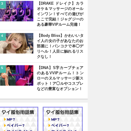
【DRAKE ドレイク】カラ
3
オケ＆マッサージのオール
インワン！すべての遊びが
ここで完結！ジャグジーの
ある豪華VIPルーム完備！
【Body Bliss】かわいいタ
4
イ人の女の子があなたのお
部屋に！バンコクで本◯デ
リヘル！人目に触れるリス
クなし！
【DNA】S字カーブチェア
5
のあるVVIPルーム！トン
ローのヌルマッサージ新ス
ポット！ア◯ルやコスプレ
などの豊富なオプション！