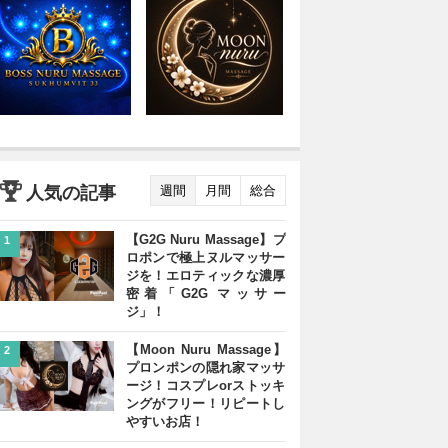
人気の記事
週間
月間
総合
【G2G Nuru Massage】プ
1
ロポンで極上ヌルマッサー
ジを！エロティックな濃厚
密着「G2G マッサー
ジ」！
【Moon Nuru Massage】
2
プロンポンの隠れ家マッサ
ージ！コスプレorストッキ
ングがフリー！リピートし
やすいお店！