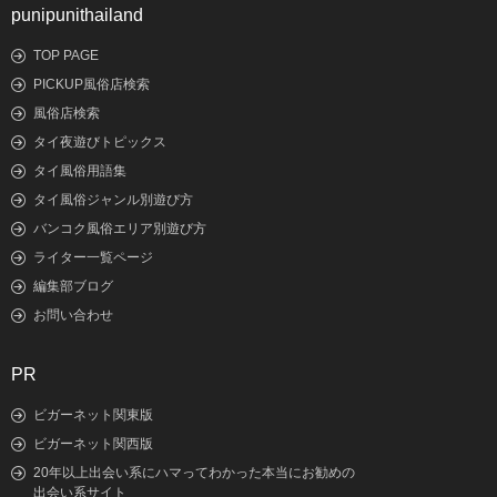
punipunithailand
TOP PAGE
PICKUP風俗店検索
風俗店検索
タイ夜遊びトピックス
タイ風俗用語集
タイ風俗ジャンル別遊び方
バンコク風俗エリア別遊び方
ライター一覧ページ
編集部ブログ
お問い合わせ
PR
ビガーネット関東版
ビガーネット関西版
20年以上出会い系にハマってわかった本当にお勧めの
出会い系サイト