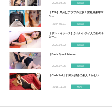
2025.08.25
pickup
【AYA】気分はアラブの王族！宮殿風豪華マ
ッ...
2024.07.11
pickup
【ドン・キホーテ】かわいいタイ人の女の子
と一...
2022.04.22
pickup
【Back Spa & Massa...
2026.07.05
pickup
【Club 1o2】日本人好みの新人！かわい...
2016.11.28
女の子