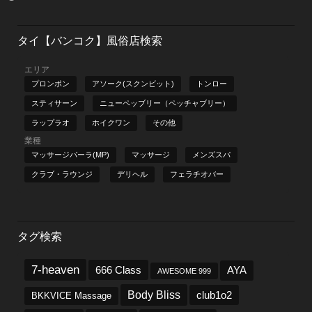
タイ【バンコク】風俗店検索
エリア
プロンポン
アソーク(スクンビット)
トンロー
スティサーン
ニューペッブリー（ペッチャブリー）
ラップラオ
ホイクワン
その他
業種
マッサージパーラ(MP)
マッサージ
メンズスパ
クラブ・ラウンジ
デリヘル
フェラチオバー
タグ検索
7-heaven
666 Class
AYA
AWESOME 999
Body Bliss
club1o2
BKKVICE Massage