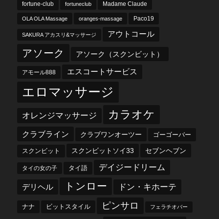
fortune-club
fortuneclub
Madame Claude
OLA OLA Massage
oranges-massage
Paco19
アウトコール
SAKURA アカスリ&マッサージ
アソーク
アソーク（スクンビット）
エスコートサービス
アモール888
エロマッサージ
カラオケ
オレンジマッサージ
クラブライン
クラブワンオーツー
ゴーゴーバー
スクンビットソイ33
セブンヘブン
スクンビット
デイジードリーム
タイ語
タイの女の子
トンロー
デリヘル
ドン・キホーテ
ピンサロ
ナナ
ビットスタイル
フェラチオバー