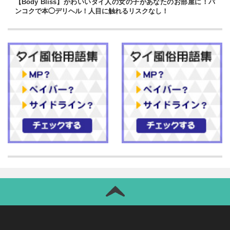
【Body Bliss】かわいいタイ人の女の子があなたのお部屋に！バ
ンコクで本◯デリヘル！人目に触れるリスクなし！