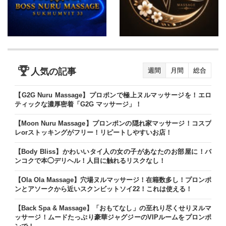
人気の記事
週間
月間
総合
【G2G Nuru Massage】プロポンで極上ヌルマッサージを！エロ
ティックな濃厚密着「G2G マッサージ」！
【Moon Nuru Massage】プロンポンの隠れ家マッサージ！コスプ
レorストッキングがフリー！リピートしやすいお店！
【Body Bliss】かわいいタイ人の女の子があなたのお部屋に！バ
ンコクで本◯デリヘル！人目に触れるリスクなし！
【Ola Ola Massage】穴場ヌルマッサージ！在籍数多し！プロンポ
ンとアソークから近いスクンビットソイ22！これは使える！
【Back Spa & Massage】「おもてなし」の至れり尽くせりヌルマ
ッサージ！ムードたっぷり豪華ジャグジーのVIPルームをプロンポ