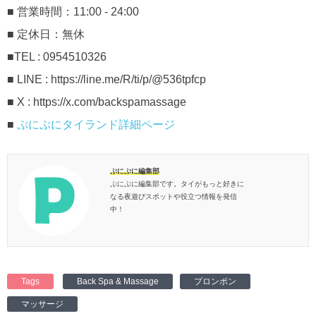
■ 営業時間：11:00 - 24:00
■ 定休日：無休
■TEL : 0954510326
■ LINE : https://line.me/R/ti/p/@536tpfcp
■ X : https://x.com/backspamassage
■
ぷにぷにタイランド詳細ページ
ぷにぷに編集部
ぷにぷに編集部です。タイがもっと好きに
なる夜遊びスポットや役立つ情報を発信
中！
Tags
Back Spa & Massage
プロンポン
マッサージ