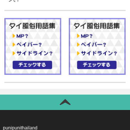
ンで！
punipunithailand