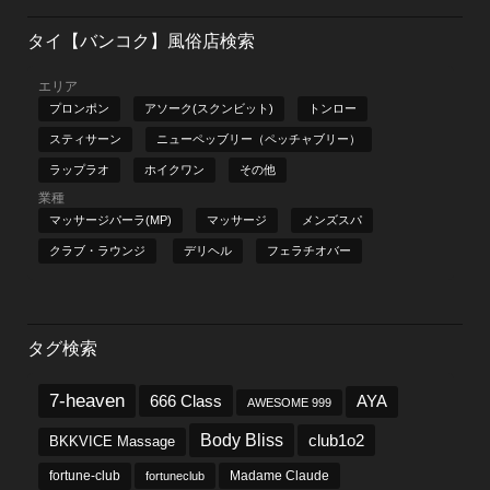
タイ【バンコク】風俗店検索
エリア
プロンポン
アソーク(スクンビット)
トンロー
スティサーン
ニューペッブリー（ペッチャブリー）
ラップラオ
ホイクワン
その他
業種
マッサージパーラ(MP)
マッサージ
メンズスパ
クラブ・ラウンジ
デリヘル
フェラチオバー
タグ検索
7-heaven
666 Class
AYA
AWESOME 999
Body Bliss
club1o2
BKKVICE Massage
fortune-club
fortuneclub
Madame Claude