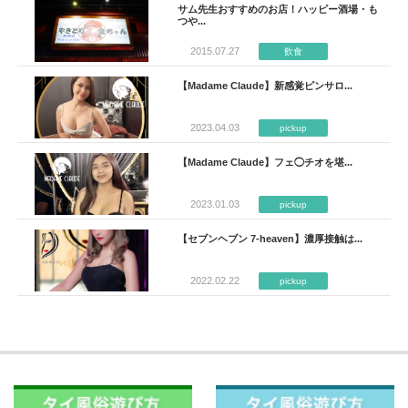
サム先生おすすめのお店！ハッピー酒場・も
つや...
2015.07.27
飲食
【Madame Claude】新感覚ピンサロ...
2023.04.03
pickup
【Madame Claude】フェ◯チオを堪...
2023.01.03
pickup
【セブンヘブン 7-heaven】濃厚接触は...
2022.02.22
pickup