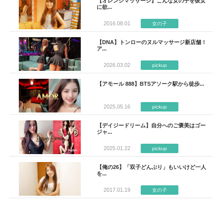
【オレンジマッサージ】こんな女の子を彼女
に欲...
2016.08.01
女の子
【DNA】トンローのヌルマッサージ新店舗！
ア...
2026.03.02
pickup
【アモール 888】BTSアソーク駅から徒歩...
2025.05.16
pickup
【デイジードリーム】自分へのご褒美はゴー
ジャ...
2025.01.22
pickup
【俺の26】「双子どんぶり」もいいけど一人
を...
2017.01.19
女の子