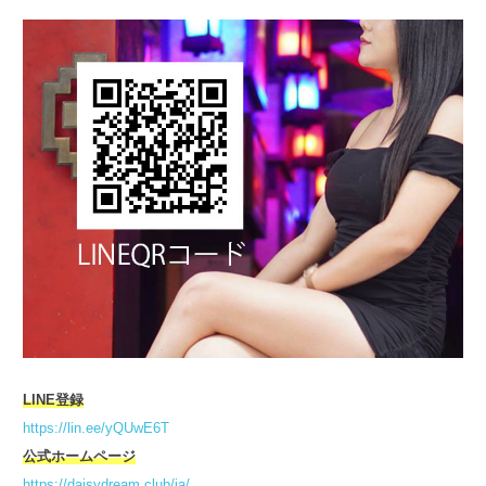
LINE登録
https://lin.ee/yQUwE6T
公式ホームページ
https://daisydream.club/ja/