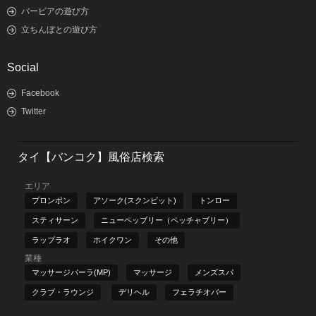
バービアの遊び方
立ちんぼとの遊び方
Social
Facebook
Twitter
タイ【バンコク】風俗店検索
エリア
プロンポン
アソーク(スクンビット)
トンロー
スティサーン
ニューペッブリー（ペッチャブリー）
ラップラオ
ホイクワン
その他
業種
マッサージパーラ(MP)
マッサージ
メンズスパ
クラブ・ラウンジ
デリヘル
フェラチオバー