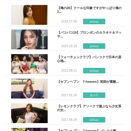
【俺の26】クールな印象ですがやっぱり俺の
2...
2018.07.09
pickup
【パコパコ19】プロンポンのカラオケ＆マッ
サ...
2023.10.29
pickup
【フォーチュンクラブ】バンコクで日本の居
心地...
2022.09.21
pickup
【セブンヘブン 7-heaven】笑顔が素敵...
2017.01.26
女の子
【レモンクラブ】アソークで遊ぶなら少女系
の女...
2017.06.29
pickup
【セブンヘブン 7-heaven】バンコク最...