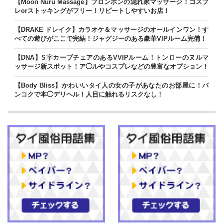
【Moon Nuru Massage】プロンポンの隠れ家マッサージ！コスプ
レorストッキングがフリー！リピートしやすいお店！
【DRAKE ドレイク】カラオケ＆マッサージのオールインワン！す
べての遊びがここで完結！ジャグジーのある豪華VIPルーム完備！
【DNA】S字カーブチェアのあるVVIPルーム！トンローのヌルマ
ッサージ新スポット！ア◯ルやコスプレなどの豊富なオプション！
【Body Bliss】かわいいタイ人の女の子があなたのお部屋に！バ
ンコクで本◯デリヘル！人目に触れるリスクなし！