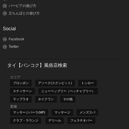
バービアの遊び方
立ちんぼとの遊び方
Social
Facebook
Twitter
タイ【バンコク】風俗店検索
エリア
プロンポン
アソーク(スクンビット)
トンロー
スティサーン
ニューペッブリー（ペッチャブリー）
ラップラオ
ホイクワン
その他
業種
マッサージパーラ(MP)
マッサージ
メンズスパ
クラブ・ラウンジ
デリヘル
フェラチオバー