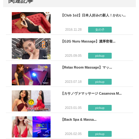
関連記事
【Club 1o2】日本人好みの新人！かわい...
2016.11.28
女の子
【G2G Nuru Massage】濃厚密着...
2025.09.05
pickup
【Relax Room Massage】マッ...
2023.07.18
pickup
【カサノヴァマッサージ Casanova M...
2023.01.05
pickup
【Back Spa & Massa...
2026.02.05
pickup