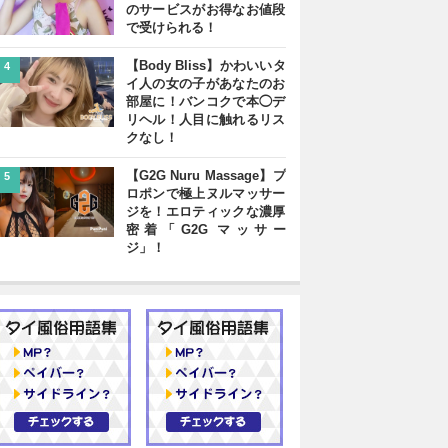
のサービスがお得なお値段
で受けられる！
【Body Bliss】かわいいタ
4
イ人の女の子があなたのお
部屋に！バンコクで本◯デ
リヘル！人目に触れるリス
クなし！
【G2G Nuru Massage】プ
5
ロポンで極上ヌルマッサー
ジを！エロティックな濃厚
密着「G2G マッサー
ジ」！