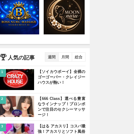
人気の記事
週間
月間
総合
【ソイカウボーイ】全裸の
1
ゴーゴーバー・クレイジー
ハウスが熱い！
【666 Class】選べる豊富
2
なラインナップ！プロンポ
ンで注目のセクシーマッサ
ージ！
【はる アカスリ】コスパ最
3
強！アカスリとソフト風俗