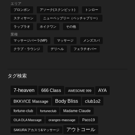
エリア
プロンポン
アソーク(スクンビット)
トンロー
スティサーン
ニューペッブリー（ペッチャブリー）
ラップラオ
ホイクワン
その他
業種
マッサージパーラ(MP)
マッサージ
メンズスパ
クラブ・ラウンジ
デリヘル
フェラチオバー
タグ検索
7-heaven
666 Class
AYA
AWESOME 999
Body Bliss
club1o2
BKKVICE Massage
fortune-club
fortuneclub
Madame Claude
OLA OLA Massage
oranges-massage
Paco19
アウトコール
SAKURA アカスリ&マッサージ