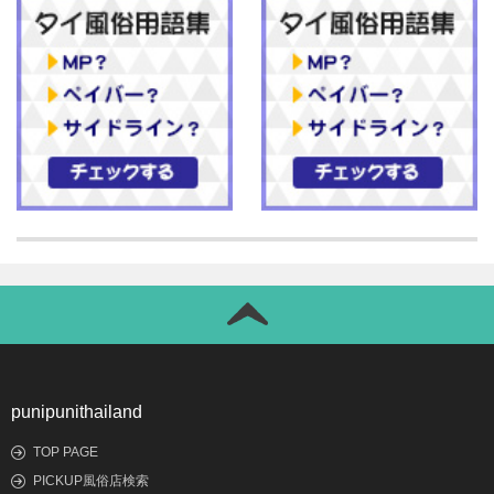
punipunithailand
TOP PAGE
PICKUP風俗店検索