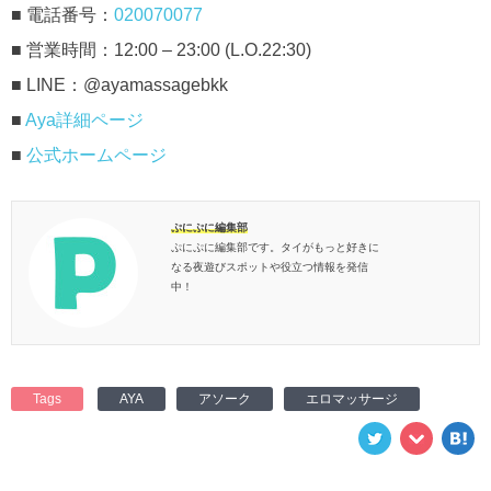
■ 電話番号：
020070077
■ 営業時間：12:00 – 23:00 (L.O.22:30)
■ LINE：@ayamassagebkk
■
Aya詳細ページ
■
公式ホームページ
ぷにぷに編集部
ぷにぷに編集部です。タイがもっと好きに
なる夜遊びスポットや役立つ情報を発信
中！
Tags
AYA
アソーク
エロマッサージ