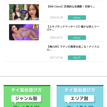
【666 Class】圧倒的な在籍数！目移り...
2026.02.06
pickup
【エキゾチックマッサージ】確かな技とリー
ズナ...
2026.04.07
pickup
【俺の26】ラテンの風巻き起こる！ナイスエ
ロ...
2017.07.06
女の子