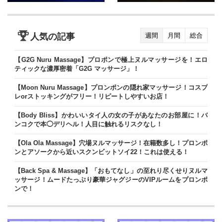
人気の記事
週間
月間
総合
【G2G Nuru Massage】プロポンで極上ヌルマッサージを！エロ
ティックな濃厚密着「G2G マッサージ」！
【Moon Nuru Massage】プロンポンの隠れ家マッサージ！コスプ
レorストッキングがフリー！リピートしやすいお店！
【Body Bliss】かわいいタイ人の女の子があなたのお部屋に！バ
ンコクで本◯デリヘル！人目に触れるリスクなし！
【Ola Ola Massage】穴場ヌルマッサージ！在籍数多し！プロンポ
ンとアソークから近いスクンビットソイ22！これは使える！
【Back Spa & Massage】「おもてなし」の至れり尽くせりヌルマ
ッサージ！ムードたっぷり豪華ジャグジーのVIPルームをプロンポ
ンで！