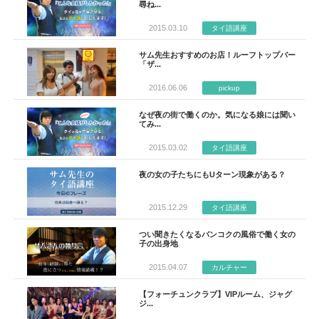
尋ね...
2015.03.10
タイ語講座
サム先生おすすめのお店！ルーフトップバー
「ザ...
2016.06.06
pickup
なぜ夜の街で働くのか。気になる娘には聞い
てみ...
2015.03.02
タイ語講座
夜の女の子たちにもUターン現象がある？
2015.12.29
タイ語講座
つい聞きたくなるバンコクの風俗で働く女の
子の出身地
2015.04.07
カルチャー
【フォーチュンクラブ】VIPルーム、ジャグ
ジ...