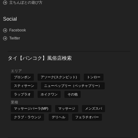
立ちんぼとの遊び方
Social
Facebook
Twitter
タイ【バンコク】風俗店検索
エリア
プロンポン
アソーク(スクンビット)
トンロー
スティサーン
ニューペッブリー（ペッチャブリー）
ラップラオ
ホイクワン
その他
業種
マッサージパーラ(MP)
マッサージ
メンズスパ
クラブ・ラウンジ
デリヘル
フェラチオバー