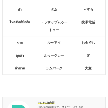
ทำ
タム
～する
โทรศัพท์มือถือ
トラサップムゥー
携帯電話
トゥー
รวย
ルゥアイ
お金持ち
ลูกค้า
ルゥークカー
客
ลำบาก
ラムバーク
大変
ぷにぷに編集部
ぷにぷに編集部です。タイがもっと好きに