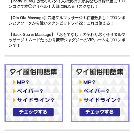
【Body Bliss】かわいいタイ人の女の子があなたのお部屋に！バ
ンコクで本◯デリヘル！人目に触れるリスクなし！
【Ola Ola Massage】穴場ヌルマッサージ！在籍数多し！プロンポ
ンとアソークから近いスクンビットソイ22！これは使える！
【Back Spa & Massage】「おもてなし」の至れり尽くせりヌルマ
ッサージ！ムードたっぷり豪華ジャグジーのVIPルームをプロンポ
ンで！