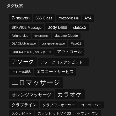
タグ検索
7-heaven
666 Class
AYA
AWESOME 999
Body Bliss
club1o2
BKKVICE Massage
fortune-club
fortuneclub
Madame Claude
OLA OLA Massage
oranges-massage
Paco19
アウトコール
SAKURA アカスリ&マッサージ
アソーク
アソーク（スクンビット）
エスコートサービス
アモール888
エロマッサージ
カラオケ
オレンジマッサージ
クラブライン
クラブワンオーツー
ゴーゴーバー
スクンビットソイ33
セブンヘブン
スクンビット