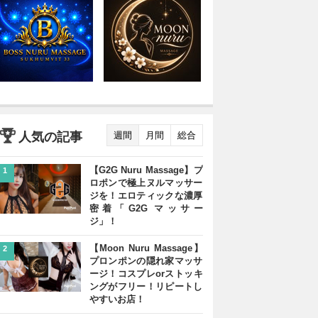
人気の記事
週間
月間
総合
【G2G Nuru Massage】プ
1
ロポンで極上ヌルマッサー
ジを！エロティックな濃厚
密着「G2G マッサー
ジ」！
【Moon Nuru Massage】
2
プロンポンの隠れ家マッサ
ージ！コスプレorストッキ
ングがフリー！リピートし
やすいお店！