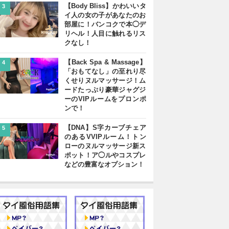
【Body Bliss】かわいいタ
3
イ人の女の子があなたのお
部屋に！バンコクで本◯デ
リヘル！人目に触れるリス
クなし！
【Back Spa & Massage】
4
「おもてなし」の至れり尽
くせりヌルマッサージ！ム
ードたっぷり豪華ジャグジ
ーのVIPルームをプロンポ
ンで！
【DNA】S字カーブチェア
5
のあるVVIPルーム！トン
ローのヌルマッサージ新ス
ポット！ア◯ルやコスプレ
などの豊富なオプション！