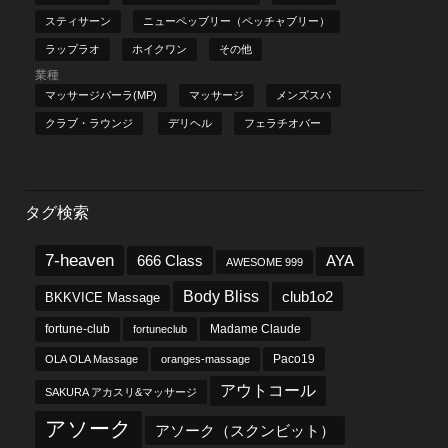
スティサーン
ニューペッブリー（ペッチャブリー）
ラップラオ
ホイクワン
その他
業種
マッサージパーラ(MP)
マッサージ
メンズスパ
クラブ・ラウンジ
デリヘル
フェラチオバー
タグ検索
7-heaven
666 Class
AYA
AWESOME 999
Body Bliss
club1o2
BKKVICE Massage
fortune-club
fortuneclub
Madame Claude
OLA OLA Massage
oranges-massage
Paco19
アウトコール
SAKURA アカスリ&マッサージ
アソーク
アソーク（スクンビット）