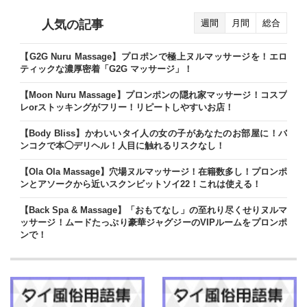
人気の記事
週間
月間
総合
【G2G Nuru Massage】プロポンで極上ヌルマッサージを！エロ
ティックな濃厚密着「G2G マッサージ」！
【Moon Nuru Massage】プロンポンの隠れ家マッサージ！コスプ
レorストッキングがフリー！リピートしやすいお店！
【Body Bliss】かわいいタイ人の女の子があなたのお部屋に！バ
ンコクで本◯デリヘル！人目に触れるリスクなし！
【Ola Ola Massage】穴場ヌルマッサージ！在籍数多し！プロンポ
ンとアソークから近いスクンビットソイ22！これは使える！
【Back Spa & Massage】「おもてなし」の至れり尽くせりヌルマ
ッサージ！ムードたっぷり豪華ジャグジーのVIPルームをプロンポ
ンで！