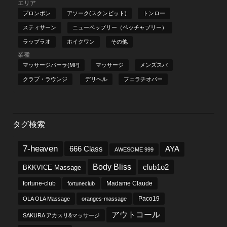
エリア
プロンポン
アソーク(スクンビット)
トンロー
スティサーン
ニューペッブリー（ペッチャブリー）
ラップラオ
ホイクワン
その他
業種
マッサージパーラ(MP)
マッサージ
メンズスパ
クラブ・ラウンジ
デリヘル
フェラチオバー
タグ検索
7-heaven
666 Class
AYA
AWESOME 999
Body Bliss
club1o2
BKKVICE Massage
fortune-club
fortuneclub
Madame Claude
OLA OLA Massage
oranges-massage
Paco19
アウトコール
SAKURA アカスリ&マッサージ