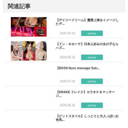
関連記事
【デイジードリーム】魔窟上海をイメージし
たデ...
2025.06.22
pickup
【ドン・キホーテ】日本人好みの女の子なら
ハズ...
2023.05.24
pickup
【BOSS Nuru massage Suk...
2026.07.26
pickup
【DRAKE ドレイク】カラオケ＆マッサー
ジ...
2026.06.16
pickup
【ビットスタイル】しっとりと大人っぽいお
色気...