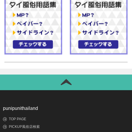
punipunithailand
TOP PAGE
PICKUP風俗店検索