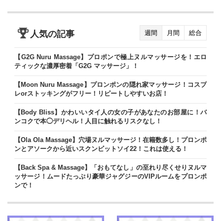
人気の記事
週間
月間
総合
【G2G Nuru Massage】プロポンで極上ヌルマッサージを！エロ
ティックな濃厚密着「G2G マッサージ」！
【Moon Nuru Massage】プロンポンの隠れ家マッサージ！コスプ
レorストッキングがフリー！リピートしやすいお店！
【Body Bliss】かわいいタイ人の女の子があなたのお部屋に！バ
ンコクで本◯デリヘル！人目に触れるリスクなし！
【Ola Ola Massage】穴場ヌルマッサージ！在籍数多し！プロンポ
ンとアソークから近いスクンビットソイ22！これは使える！
【Back Spa & Massage】「おもてなし」の至れり尽くせりヌルマ
ッサージ！ムードたっぷり豪華ジャグジーのVIPルームをプロンポ
ンで！