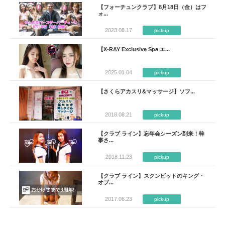
【フォーチュンクラブ】8月18日（金）はフ
ォ...
2023.08.17
pickup
【X-RAY Exclusive Spa エ...
2025.01.04
pickup
【さくらアカスリ&マッサージ】ソフ...
2018.08.21
pickup
【クラブ ライン】忘年会シーズン到来！幹
事さ...
2018.11.23
pickup
【クラブ ライン】スクンビットのキング・
オブ...
2017.06.23
pickup