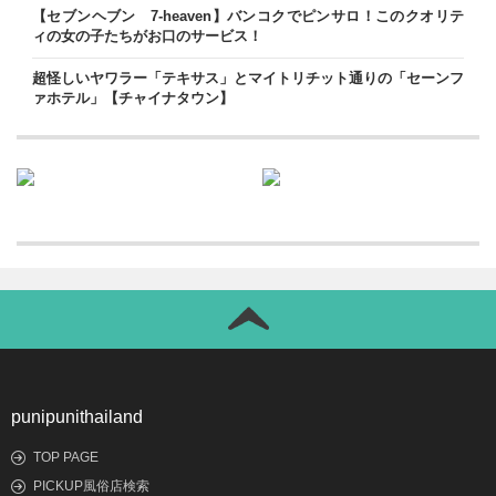
【セブンヘブン 7-heaven】バンコクでピンサロ！このクオリテ
ィの女の子たちがお口のサービス！
超怪しいヤワラー「テキサス」とマイトリチット通りの「セーンフ
ァホテル」【チャイナタウン】
punipunithailand
TOP PAGE
PICKUP風俗店検索