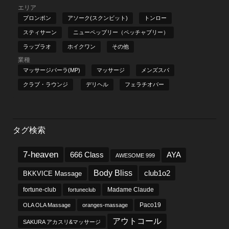
エリア
プロンポン
アソーク(スクンビット)
トンロー
スティサーン
ニューペッブリー（ペッチャブリー）
ラップラオ
ホイクワン
その他
業種
マッサージパーラ(MP)
マッサージ
メンズスパ
クラブ・ラウンジ
デリヘル
フェラチオバー
タグ検索
7-heaven
666 Class
AYA
AWESOME 999
Body Bliss
club1o2
BKKVICE Massage
fortune-club
fortuneclub
Madame Claude
OLA OLA Massage
oranges-massage
Paco19
アウトコール
SAKURA アカスリ&マッサージ