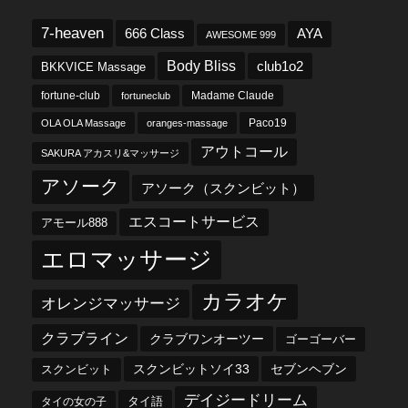
7-heaven
666 Class
AYA
AWESOME 999
Body Bliss
club1o2
BKKVICE Massage
fortune-club
fortuneclub
Madame Claude
OLA OLA Massage
oranges-massage
Paco19
アウトコール
SAKURA アカスリ&マッサージ
アソーク
アソーク（スクンビット）
エスコートサービス
アモール888
エロマッサージ
カラオケ
オレンジマッサージ
クラブライン
クラブワンオーツー
ゴーゴーバー
スクンビットソイ33
セブンヘブン
スクンビット
デイジードリーム
タイ語
タイの女の子