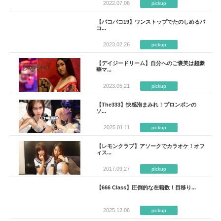
2022.07.06
pickup
【パコパコ19】ワンストップでたのしめるパ
コ...
2023.02.26
pickup
【デイジードリーム】自分へのご褒美は超豪
華マ...
2023.05.21
pickup
【The333】快感泡まみれ！プロンポンの
ソ...
2025.01.11
pickup
【レモンクラブ】アソークでカラオケ！オフ
ィス...
2017.09.27
pickup
【666 Class】圧倒的な在籍数！目移り...
2025.12.06
pickup