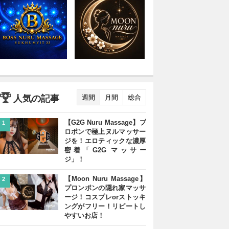
人気の記事
週間
月間
総合
【G2G Nuru Massage】プ
1
ロポンで極上ヌルマッサー
ジを！エロティックな濃厚
密着「G2G マッサー
ジ」！
【Moon Nuru Massage】
2
プロンポンの隠れ家マッサ
ージ！コスプレorストッキ
ングがフリー！リピートし
やすいお店！