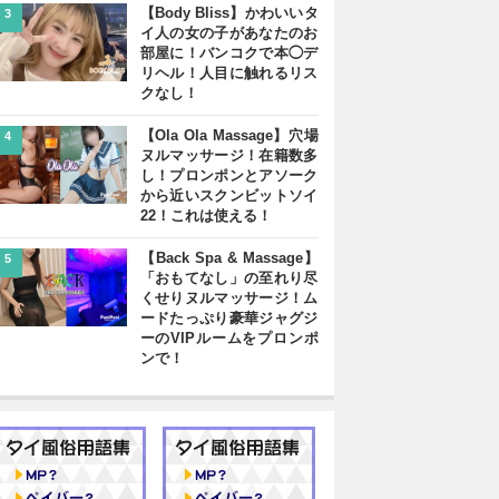
【Body Bliss】かわいいタ
3
イ人の女の子があなたのお
部屋に！バンコクで本◯デ
リヘル！人目に触れるリス
クなし！
【Ola Ola Massage】穴場
4
ヌルマッサージ！在籍数多
し！プロンポンとアソーク
から近いスクンビットソイ
22！これは使える！
【Back Spa & Massage】
5
「おもてなし」の至れり尽
くせりヌルマッサージ！ム
ードたっぷり豪華ジャグジ
ーのVIPルームをプロンポ
ンで！