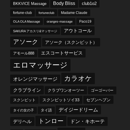
Body Bliss
club1o2
BKKVICE Massage
fortune-club
fortuneclub
Madame Claude
OLA OLA Massage
oranges-massage
Paco19
アウトコール
SAKURA アカスリ&マッサージ
アソーク
アソーク（スクンビット）
エスコートサービス
アモール888
エロマッサージ
カラオケ
オレンジマッサージ
クラブライン
クラブワンオーツー
ゴーゴーバー
スクンビットソイ33
セブンヘブン
スクンビット
デイジードリーム
タイ語
タイの女の子
トンロー
デリヘル
ドン・キホーテ