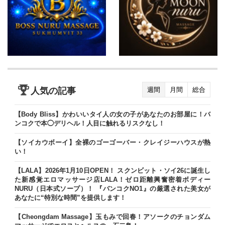
人気の記事
週間
月間
総合
【Body Bliss】かわいいタイ人の女の子があなたのお部屋に！バ
ンコクで本◯デリヘル！人目に触れるリスクなし！
【ソイカウボーイ】全裸のゴーゴーバー・クレイジーハウスが熱
い！
【LALA】2026年1月10日OPEN！ スクンビット・ソイ26に誕生し
た新感覚エロマッサージ店LALA！ゼロ距離興奮密着ボディー
NURU（日本式ソープ）！ 『バンコクNO1』の厳選された美女が
あなたに“特別な時間”を提供します！
【Cheongdam Massage】玉もみで回春！アソークのチョンダム