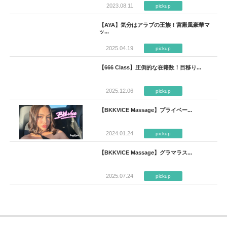
2023.08.11
pickup
【AYA】気分はアラブの王族！宮殿風豪華マ
ッ...
2025.04.19
pickup
【666 Class】圧倒的な在籍数！目移り...
2025.12.06
pickup
【BKKVICE Massage】プライベー...
2024.01.24
pickup
【BKKVICE Massage】グラマラス...
2025.07.24
pickup