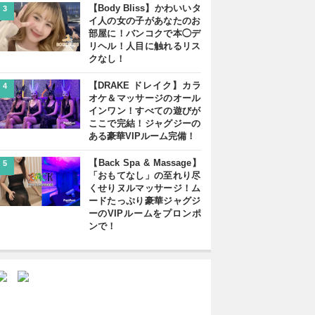
【Body Bliss】かわいいタ
3
イ人の女の子があなたのお
部屋に！バンコクで本◯デ
リヘル！人目に触れるリス
クなし！
【DRAKE ドレイク】カラ
4
オケ＆マッサージのオール
インワン！すべての遊びが
ここで完結！ジャグジーの
ある豪華VIPルーム完備！
【Back Spa & Massage】
5
「おもてなし」の至れり尽
くせりヌルマッサージ！ム
ードたっぷり豪華ジャグジ
ーのVIPルームをプロンポ
ンで！