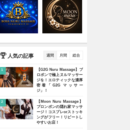
人気の記事
週間
月間
総合
【G2G Nuru Massage】プ
1
ロポンで極上ヌルマッサー
ジを！エロティックな濃厚
密着「G2G マッサー
ジ」！
【Moon Nuru Massage】
2
プロンポンの隠れ家マッサ
ージ！コスプレorストッキ
ングがフリー！リピートし
やすいお店！