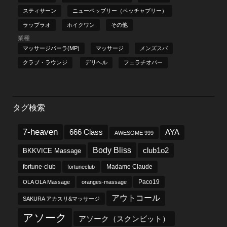
スティサーン
ニューペッブリー（ペッチャブリー）
ラップラオ
ホイクワン
その他
業種
マッサージパーラ(MP)
マッサージ
メンズスパ
クラブ・ラウンジ
デリヘル
フェラチオバー
タグ検索
7-heaven
666 Class
AYA
AWESOME 999
Body Bliss
club1o2
BKKVICE Massage
fortune-club
fortuneclub
Madame Claude
OLA OLA Massage
oranges-massage
Paco19
アウトコール
SAKURA アカスリ&マッサージ
アソーク
アソーク（スクンビット）