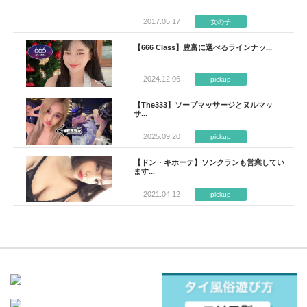
2017.05.17
女の子
【666 Class】豊富に選べるラインナッ...
2024.12.06
pickup
【The333】ソープマッサージとヌルマッ
サ...
2025.09.20
pickup
【ドン・キホーテ】ソンクランも営業してい
ます...
2021.04.12
pickup