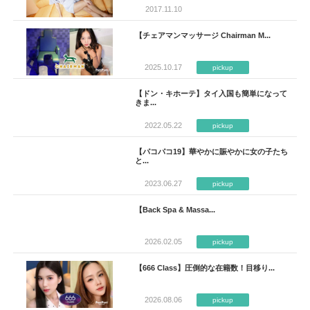
2017.11.10
【チェアマンマッサージ Chairman M...
2025.10.17
pickup
【ドン・キホーテ】タイ入国も簡単になって
きま...
2022.05.22
pickup
【パコパコ19】華やかに賑やかに女の子たち
と...
2023.06.27
pickup
【Back Spa & Massa...
2026.02.05
pickup
【666 Class】圧倒的な在籍数！目移り...
2026.08.06
pickup