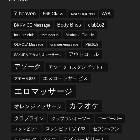
7-heaven
666 Class
AYA
AWESOME 999
Body Bliss
club1o2
BKKVICE Massage
fortune-club
fortuneclub
Madame Claude
OLA OLA Massage
oranges-massage
Paco19
アウトコール
SAKURA アカスリ&マッサージ
アソーク
アソーク（スクンビット）
エスコートサービス
アモール888
エロマッサージ
カラオケ
オレンジマッサージ
クラブライン
クラブワンオーツー
ゴーゴーバー
スクンビットソイ33
セブンヘブン
スクンビット
デイジードリーム
タイ語
タイの女の子