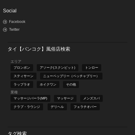
Social
Facebook
Twitter
タイ【バンコク】風俗店検索
エリア
プロンポン
アソーク(スクンビット)
トンロー
スティサーン
ニューペッブリー（ペッチャブリー）
ラップラオ
ホイクワン
その他
業種
マッサージパーラ(MP)
マッサージ
メンズスパ
クラブ・ラウンジ
デリヘル
フェラチオバー
タグ検索