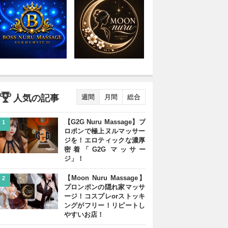
人気の記事
週間
月間
総合
【G2G Nuru Massage】プ
1
ロポンで極上ヌルマッサー
ジを！エロティックな濃厚
密着「G2G マッサー
ジ」！
【Moon Nuru Massage】
2
プロンポンの隠れ家マッサ
ージ！コスプレorストッキ
ングがフリー！リピートし
やすいお店！