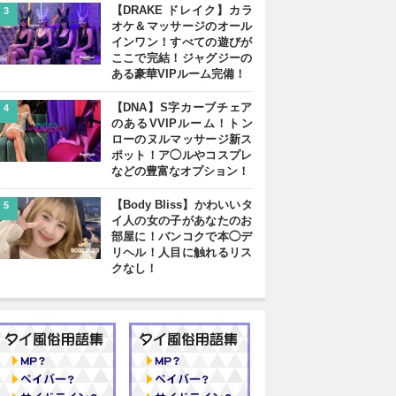
【DRAKE ドレイク】カラ
3
オケ＆マッサージのオール
インワン！すべての遊びが
ここで完結！ジャグジーの
ある豪華VIPルーム完備！
【DNA】S字カーブチェア
4
のあるVVIPルーム！トン
ローのヌルマッサージ新ス
ポット！ア◯ルやコスプレ
などの豊富なオプション！
【Body Bliss】かわいいタ
5
イ人の女の子があなたのお
部屋に！バンコクで本◯デ
リヘル！人目に触れるリス
クなし！