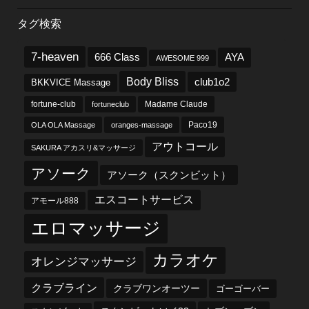
タグ検索
7-heaven
666 Class
AYA
AWESOME 999
Body Bliss
club1o2
BKKVICE Massage
fortune-club
fortuneclub
Madame Claude
OLA OLA Massage
oranges-massage
Paco19
アウトコール
SAKURA アカスリ&マッサージ
アソーク
アソーク（スクンビット）
エスコートサービス
アモール888
エロマッサージ
カラオケ
オレンジマッサージ
クラブライン
クラブワンオーツー
ゴーゴーバー