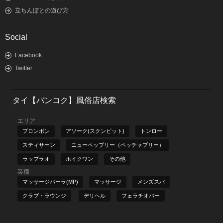
立ちんぼとの遊び方
Social
Facebook
Twitter
タイ【バンコク】風俗店検索
エリア
プロンポン
アソーク(スクンビット)
トンロー
スティサーン
ニューペッブリー（ペッチャブリー）
ラップラオ
ホイクワン
その他
業種
マッサージパーラ(MP)
マッサージ
メンズスパ
クラブ・ラウンジ
デリヘル
フェラチオバー