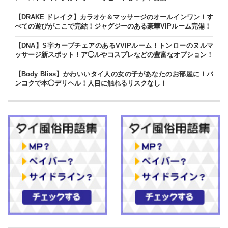
【DRAKE ドレイク】カラオケ＆マッサージのオールインワン！す
べての遊びがここで完結！ジャグジーのある豪華VIPルーム完備！
【DNA】S字カーブチェアのあるVVIPルーム！トンローのヌルマ
ッサージ新スポット！ア◯ルやコスプレなどの豊富なオプション！
【Body Bliss】かわいいタイ人の女の子があなたのお部屋に！バ
ンコクで本◯デリヘル！人目に触れるリスクなし！