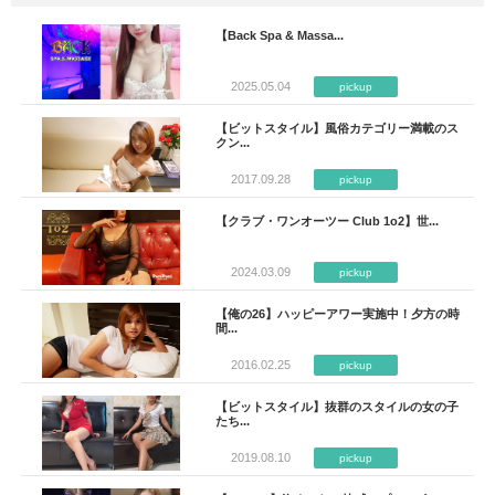
【Back Spa & Massa...
2025.05.04
pickup
【ビットスタイル】風俗カテゴリー満載のス
クン...
2017.09.28
pickup
【クラブ・ワンオーツー Club 1o2】世...
2024.03.09
pickup
【俺の26】ハッピーアワー実施中！夕方の時
間...
2016.02.25
pickup
【ビットスタイル】抜群のスタイルの女の子
たち...
2019.08.10
pickup