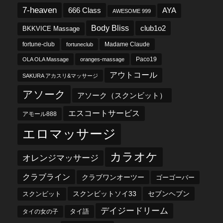
7-heaven
666 Class
AYA
AWESOME 999
Body Bliss
club1o2
BKKVICE Massage
fortune-club
fortuneclub
Madame Claude
OLA OLA Massage
oranges-massage
Paco19
アウトコール
SAKURA アカスリ&マッサージ
アソーク
アソーク（スクンビット）
エスコートサービス
アモール888
エロマッサージ
カラオケ
オレンジマッサージ
クラブライン
クラブワンオーツー
ゴーゴーバー
スクンビットソイ33
セブンヘブン
スクンビット
デイジードリーム
タイ語
タイの女の子