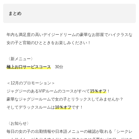
まとめ
年内も満足度の高いデイジードリームの豪華なお部屋でハイクラスな
女の子と官能のひとときをお楽しみください！
〈新メニュー〉
極上お口サービスコース
30分
＜12月のプロモーション＞
ジャグジーのあるVIPルームのコースがすべて
15％オフ
！
豪華なジャグジールームで女の子とリラックスしてみませんか？
そしてデラックスルームは
10％オフ
です！
〈お知らせ〉
毎日の女の子の出勤情報や日本語メニューの確認が取れる「シークレ