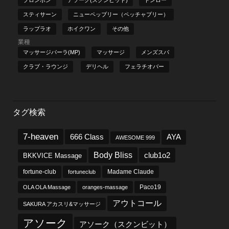
スティサーン
ニューペッブリー（ペッチャブリー）
ラップラオ
ホイクワン
その他
業種
マッサージパーラ(MP)
マッサージ
メンズスパ
クラブ・ラウンジ
デリヘル
フェラチオバー
タグ検索
7-heaven
666 Class
AYA
AWESOME 999
Body Bliss
club1o2
BKKVICE Massage
fortune-club
fortuneclub
Madame Claude
OLA OLA Massage
oranges-massage
Paco19
アウトコール
SAKURA アカスリ&マッサージ
アソーク
アソーク（スクンビット）