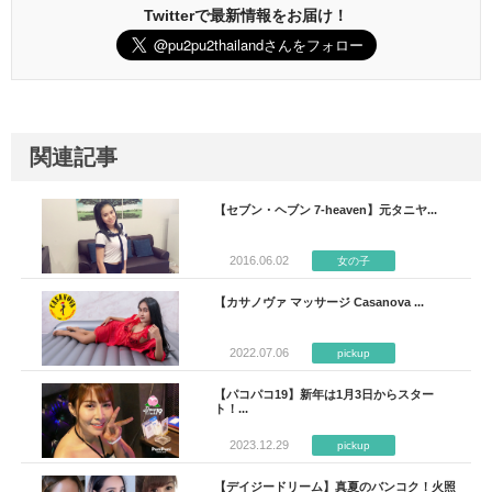
Twitterで最新情報をお届け！
関連記事
【セブン・ヘブン 7-heaven】元タニヤ...
2016.06.02
女の子
【カサノヴァ マッサージ Casanova ...
2022.07.06
pickup
【パコパコ19】新年は1月3日からスター
ト！...
2023.12.29
pickup
【デイジードリーム】真夏のバンコク！火照