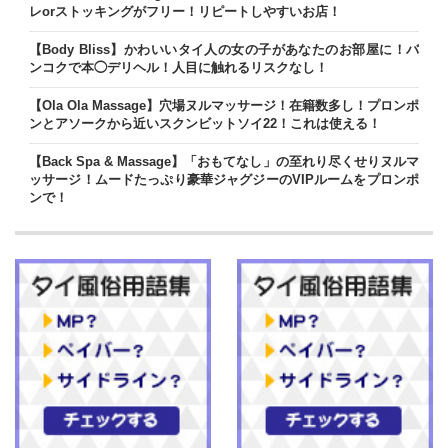
レorストッキングがフリー！リピートしやすいお店！
【Body Bliss】かわいいタイ人の女の子があなたのお部屋に！バ
ンコクで本◯デリヘル！人目に触れるリスクなし！
【Ola Ola Massage】穴場ヌルマッサージ！在籍数多し！プロンポ
ンとアソークから近いスクンビットソイ22！これは使える！
【Back Spa & Massage】「おもてなし」の至れり尽くせりヌルマ
ッサージ！ムードたっぷり豪華ジャグジーのVIPルームをプロンポ
ンで！