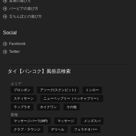
置屋の遊び方
バービアの遊び方
立ちんぼとの遊び方
Social
Facebook
Twitter
タイ【バンコク】風俗店検索
エリア
プロンポン
アソーク(スクンビット)
トンロー
スティサーン
ニューペッブリー（ペッチャブリー）
ラップラオ
ホイクワン
その他
業種
マッサージパーラ(MP)
マッサージ
メンズスパ
クラブ・ラウンジ
デリヘル
フェラチオバー