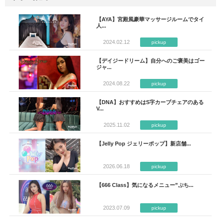
【AYA】宮殿風豪華マッサージルームでタイ
人...
2024.02.12
pickup
【デイジードリーム】自分へのご褒美はゴー
ジャ...
2024.08.22
pickup
【DNA】おすすめはS字カーブチェアのある
V...
2025.11.02
pickup
【Jelly Pop ジェリーポップ】新店舗...
2026.06.18
pickup
【666 Class】気になるメニュー”ぷち...
2023.07.09
pickup