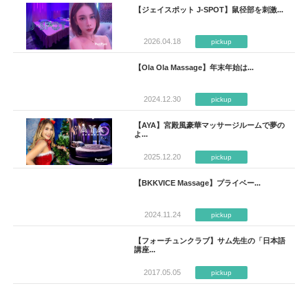
【ジェイスポット J-SPOT】鼠径部を刺激...
2026.04.18
pickup
【Ola Ola Massage】年末年始は...
2024.12.30
pickup
【AYA】宮殿風豪華マッサージルームで夢の
よ...
2025.12.20
pickup
【BKKVICE Massage】プライベー...
2024.11.24
pickup
【フォーチュンクラブ】サム先生の「日本語
講座...
2017.05.05
pickup