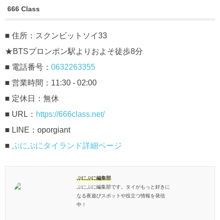
666 Class
■ 住所：スクンビットソイ33
★BTSプロンポン駅よりおよそ徒歩8分
■ 電話番号：
0632263355
■ 営業時間：11:30 - 02:00
■ 定休日：無休
■ URL：
https://666class.net/
■ LINE：oporgiant
■
ぷにぷにタイランド詳細ページ
ぷにぷに編集部
ぷにぷに編集部です。タイがもっと好きに
なる夜遊びスポットや役立つ情報を発信
中！