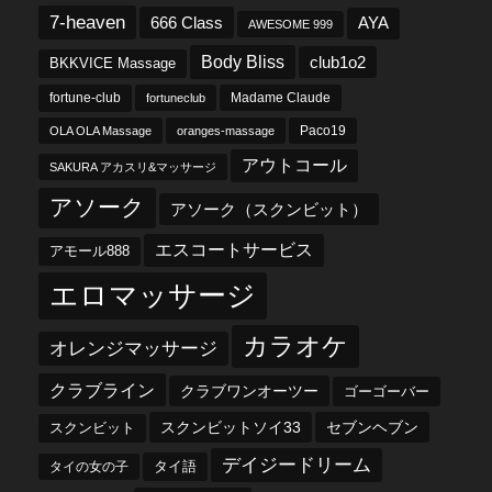
7-heaven
666 Class
AYA
AWESOME 999
Body Bliss
club1o2
BKKVICE Massage
fortune-club
fortuneclub
Madame Claude
OLA OLA Massage
oranges-massage
Paco19
アウトコール
SAKURA アカスリ&マッサージ
アソーク
アソーク（スクンビット）
エスコートサービス
アモール888
エロマッサージ
カラオケ
オレンジマッサージ
クラブライン
クラブワンオーツー
ゴーゴーバー
スクンビットソイ33
セブンヘブン
スクンビット
デイジードリーム
タイ語
タイの女の子