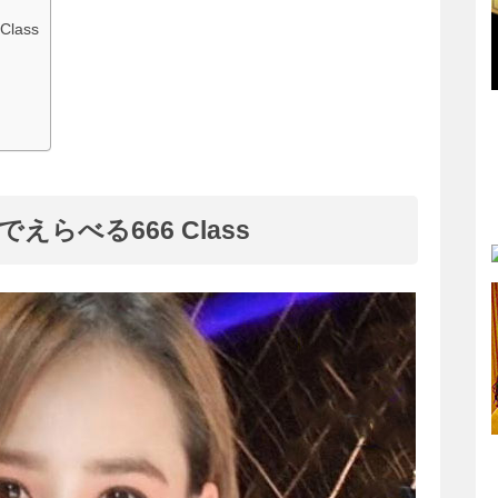
lass
らべる666 Class