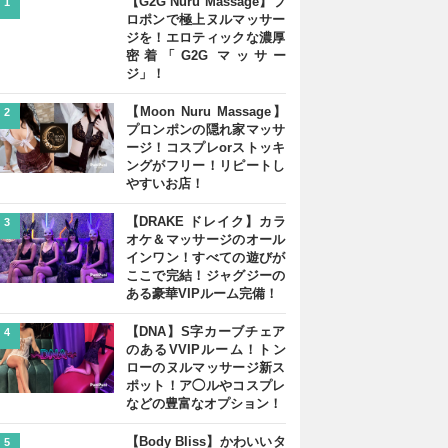
【G2G Nuru Massage】プ
1
ロポンで極上ヌルマッサー
ジを！エロティックな濃厚
密着「G2G マッサー
ジ」！
【Moon Nuru Massage】
2
プロンポンの隠れ家マッサ
ージ！コスプレorストッキ
ングがフリー！リピートし
やすいお店！
【DRAKE ドレイク】カラ
3
オケ＆マッサージのオール
インワン！すべての遊びが
ここで完結！ジャグジーの
ある豪華VIPルーム完備！
【DNA】S字カーブチェア
4
のあるVVIPルーム！トン
ローのヌルマッサージ新ス
ポット！ア◯ルやコスプレ
などの豊富なオプション！
【Body Bliss】かわいいタ
5