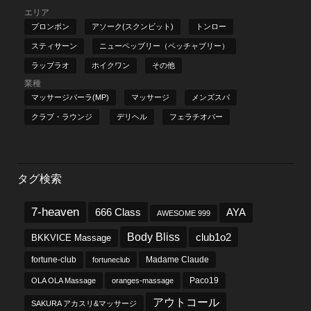
エリア
プロンポン
アソーク(スクンビット)
トンロー
スティサーン
ニューペッブリー（ペッチャブリー）
ラップラオ
ホイクワン
その他
業種
マッサージパーラ(MP)
マッサージ
メンズスパ
クラブ・ラウンジ
デリヘル
フェラチオバー
タグ検索
7-heaven
666 Class
AYA
AWESOME 999
Body Bliss
club1o2
BKKVICE Massage
fortune-club
fortuneclub
Madame Claude
OLA OLA Massage
oranges-massage
Paco19
アウトコール
SAKURA アカスリ&マッサージ