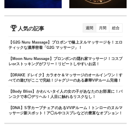
人気の記事
週間
月間
総合
【G2G Nuru Massage】プロポンで極上ヌルマッサージを！エロ
ティックな濃厚密着「G2G マッサージ」！
【Moon Nuru Massage】プロンポンの隠れ家マッサージ！コスプ
レorストッキングがフリー！リピートしやすいお店！
【DRAKE ドレイク】カラオケ＆マッサージのオールインワン！す
べての遊びがここで完結！ジャグジーのある豪華VIPルーム完備！
【Body Bliss】かわいいタイ人の女の子があなたのお部屋に！バ
ンコクで本◯デリヘル！人目に触れるリスクなし！
【DNA】S字カーブチェアのあるVVIPルーム！トンローのヌルマ
ッサージ新スポット！ア◯ルやコスプレなどの豊富なオプション！