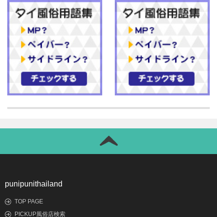
punipunithailand
TOP PAGE
PICKUP風俗店検索