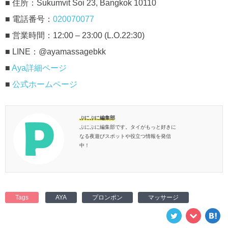
■ 住所：Sukumvit Soi 23, Bangkok 10110
■ 電話番号：
020070077
■ 営業時間：12:00 – 23:00 (L.O.22:30)
■ LINE：@ayamassagebkk
■
Aya詳細ページ
■
公式ホームページ
ぷにぷに編集部
ぷにぷに編集部です。タイがもっと好きに
なる夜遊びスポットや役立つ情報を発信
中！
Tags
AYA
プロンポン
マッサージ