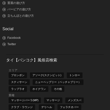
置屋の遊び方
バービアの遊び方
立ちんぼとの遊び方
Social
Facebook
Twitter
タイ【バンコク】風俗店検索
エリア
プロンポン
アソーク(スクンビット)
トンロー
スティサーン
ニューペッブリー（ペッチャブリー）
ラップラオ
ホイクワン
その他
業種
マッサージパーラ(MP)
マッサージ
メンズスパ
クラブ・ラウンジ
デリヘル
フェラチオバー