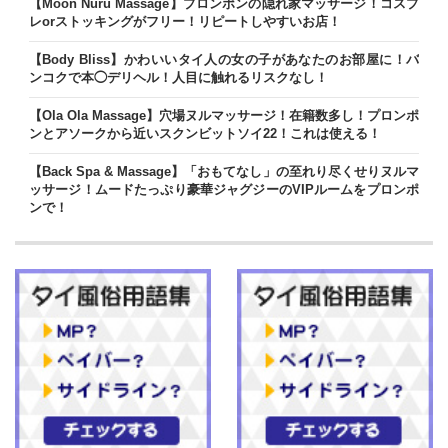
【Moon Nuru Massage】プロンポンの隠れ家マッサージ！コスプ
レorストッキングがフリー！リピートしやすいお店！
【Body Bliss】かわいいタイ人の女の子があなたのお部屋に！バ
ンコクで本◯デリヘル！人目に触れるリスクなし！
【Ola Ola Massage】穴場ヌルマッサージ！在籍数多し！プロンポ
ンとアソークから近いスクンビットソイ22！これは使える！
【Back Spa & Massage】「おもてなし」の至れり尽くせりヌルマ
ッサージ！ムードたっぷり豪華ジャグジーのVIPルームをプロンポ
ンで！