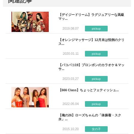
関連記事
【デイジードリーム】ラグジュアリーな高級
マッ...
2019.08.07
pickup
【オレンジマッサージ】12月末は恒例のクリ
ス...
2020.01.11
pickup
【パコパコ19】プロンポンのカラオケ＆マッ
サ...
2023.03.27
pickup
【666 Class】ちょっとフェティッシュ...
2022.05.04
pickup
【俺の26】ローズちゃんの「体操着・スク
水」...
2015.10.20
女の子