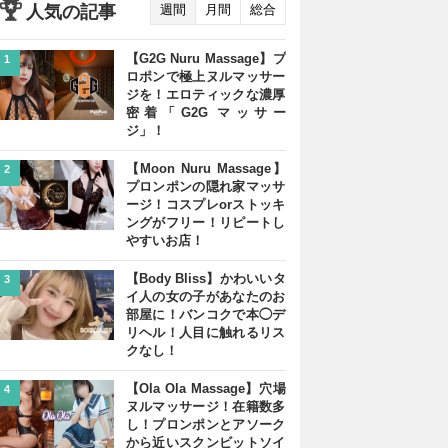
人気の記事
週間
月間
総合
【G2G Nuru Massage】プ
1
ロポンで極上ヌルマッサー
ジを！エロティックな濃厚
密着「G2G マッサー
ジ」！
【Moon Nuru Massage】
2
プロンポンの隠れ家マッサ
ージ！コスプレorストッキ
ングがフリー！リピートし
やすいお店！
【Body Bliss】かわいいタ
3
イ人の女の子があなたのお
部屋に！バンコクで本◯デ
リヘル！人目に触れるリス
クなし！
【Ola Ola Massage】穴場
4
ヌルマッサージ！在籍数多
し！プロンポンとアソーク
から近いスクンビットソイ