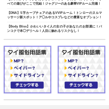
べての遊びがここで完結！ジャグジーのある豪華VIPルーム完備！
【DNA】S字カーブチェアのあるVVIPルーム！トンローのヌルマ
ッサージ新スポット！ア◯ルやコスプレなどの豊富なオプション！
【Body Bliss】かわいいタイ人の女の子があなたのお部屋に！バ
ンコクで本◯デリヘル！人目に触れるリスクなし！