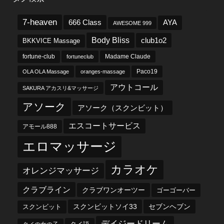
7-heaven
666 Class
AYA
AWESOME 999
Body Bliss
club1o2
BKKVICE Massage
fortune-club
fortuneclub
Madame Claude
OLA OLA Massage
oranges-massage
Paco19
アウトコール
SAKURA アカスリ&マッサージ
アソーク
アソーク（スクンビット）
エスコートサービス
アモール888
エロマッサージ
カラオケ
オレンジマッサージ
クラブライン
クラブワンオーツー
ゴーゴーバー
スクンビットソイ33
セブンヘブン
スクンビット
デイジードリーム