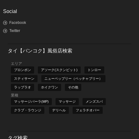
Social
Facebook
Twitter
タイ【バンコク】風俗店検索
エリア
プロンポン
アソーク(スクンビット)
トンロー
スティサーン
ニューペッブリー（ペッチャブリー）
ラップラオ
ホイクワン
その他
業種
マッサージパーラ(MP)
マッサージ
メンズスパ
クラブ・ラウンジ
デリヘル
フェラチオバー
タグ検索