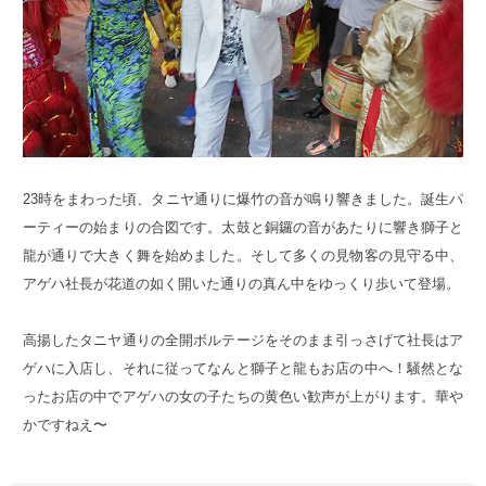
23時をまわった頃、タニヤ通りに爆竹の音が鳴り響きました。誕生パ
ーティーの始まりの合図です。太鼓と銅鑼の音があたりに響き獅子と
龍が通りで大きく舞を始めました。そして多くの見物客の見守る中、
アゲハ社長が花道の如く開いた通りの真ん中をゆっくり歩いて登場。
高揚したタニヤ通りの全開ボルテージをそのまま引っさげて社長はア
ゲハに入店し、それに従ってなんと獅子と龍もお店の中へ！騒然とな
ったお店の中でアゲハの女の子たちの黄色い歓声が上がります。華や
かですねえ〜