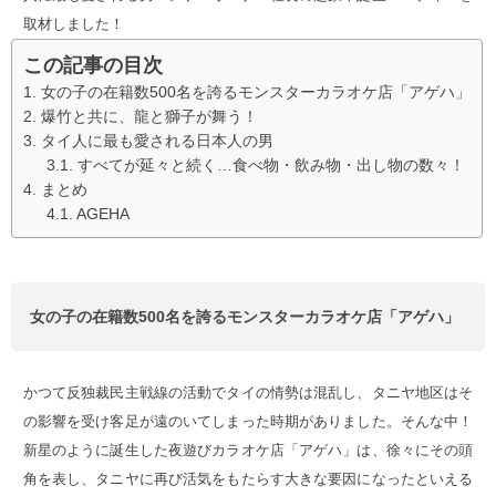
取材しました！
この記事の目次
女の子の在籍数500名を誇るモンスターカラオケ店「アゲハ」
爆竹と共に、龍と獅子が舞う！
タイ人に最も愛される日本人の男
すべてが延々と続く…食べ物・飲み物・出し物の数々！
まとめ
AGEHA
女の子の在籍数500名を誇るモンスターカラオケ店「アゲハ」
かつて反独裁民主戦線の活動でタイの情勢は混乱し、タニヤ地区はそ
の影響を受け客足が遠のいてしまった時期がありました。そんな中！
新星のように誕生した夜遊びカラオケ店「アゲハ」は、徐々にその頭
角を表し、タニヤに再び活気をもたらす大きな要因になったといえる