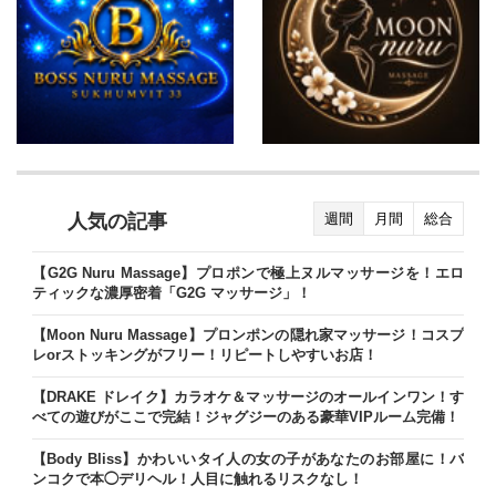
人気の記事
週間
月間
総合
【G2G Nuru Massage】プロポンで極上ヌルマッサージを！エロ
ティックな濃厚密着「G2G マッサージ」！
【Moon Nuru Massage】プロンポンの隠れ家マッサージ！コスプ
レorストッキングがフリー！リピートしやすいお店！
【DRAKE ドレイク】カラオケ＆マッサージのオールインワン！す
べての遊びがここで完結！ジャグジーのある豪華VIPルーム完備！
【Body Bliss】かわいいタイ人の女の子があなたのお部屋に！バ
ンコクで本◯デリヘル！人目に触れるリスクなし！