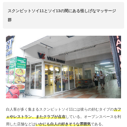
スクンビットソイ11とソイ13の間にある怪しげなマッサージ
群
白人客が多く集まるスクンビットソイ11には彼らの好むタイプの
カフ
ェやレストラン、またクラブが点在
している。オープンスペースを利
用した店舗などは
いかにも白人の好きそうな雰囲気
である。