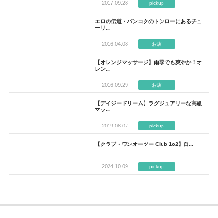
2017.09.28
pickup
エロの伝道・バンコクのトンローにあるチュ
ーリ...
2016.04.08
お店
【オレンジマッサージ】雨季でも爽やか！オ
レン...
2016.09.29
お店
【デイジードリーム】ラグジュアリーな高級
マッ...
2019.08.07
pickup
【クラブ・ワンオーツー Club 1o2】自...
2024.10.09
pickup