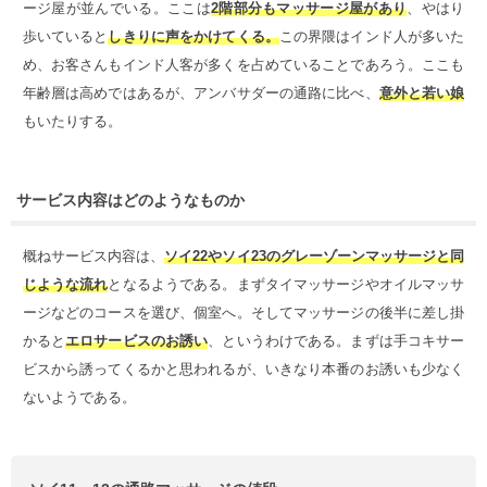
ージ屋が並んでいる。ここは
2階部分もマッサージ屋があり
、やはり
歩いていると
しきりに声をかけてくる。
この界隈はインド人が多いた
め、お客さんもインド人客が多くを占めていることであろう。ここも
年齢層は高めではあるが、アンバサダーの通路に比べ、
意外と若い娘
もいたりする。
サービス内容はどのようなものか
概ねサービス内容は、
ソイ22やソイ23のグレーゾーンマッサージと同
じような流れ
となるようである。まずタイマッサージやオイルマッサ
ージなどのコースを選び、個室へ。そしてマッサージの後半に差し掛
かると
エロサービスのお誘い
、というわけである。まずは手コキサー
ビスから誘ってくるかと思われるが、いきなり本番のお誘いも少なく
ないようである。