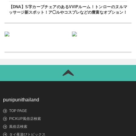
【DNA】S字カーブチェアのあるVVIPルーム！トンローのヌルマ
ッサージ新スポット！ア◯ルやコスプレなどの豊富なオプション！
punipunithailand
TOP PAGE
PICKUP風俗店検索
風俗店検索
タイ夜遊びトピックス