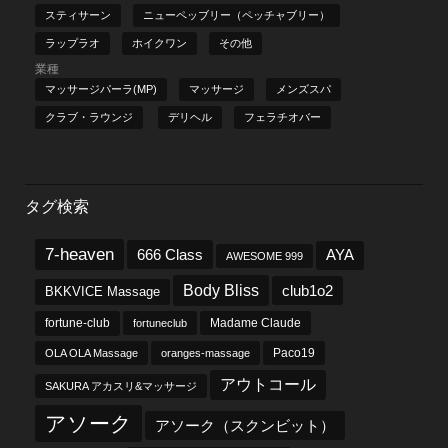
スティサーン
ニューペッブリー（ペッチャブリー）
ラップラオ
ホイクワン
その他
業種
マッサージパーラ(MP)
マッサージ
メンズスパ
クラブ・ラウンジ
デリヘル
フェラチオバー
タグ検索
7-heaven
666 Class
AYA
AWESOME 999
Body Bliss
club1o2
BKKVICE Massage
fortune-club
fortuneclub
Madame Claude
OLA OLA Massage
oranges-massage
Paco19
アウトコール
SAKURA アカスリ&マッサージ
アソーク
アソーク（スクンビット）