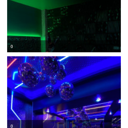
()
()