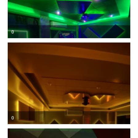
()
()