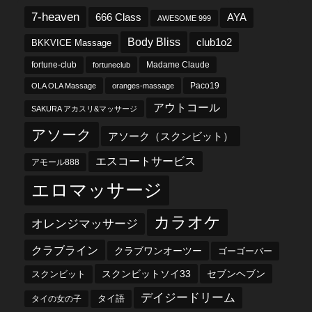
7-heaven
666 Class
AYA
AWESOME 999
Body Bliss
club1o2
BKKVICE Massage
fortune-club
fortuneclub
Madame Claude
OLA OLA Massage
oranges-massage
Paco19
アウトコール
SAKURA アカスリ&マッサージ
アソーク
アソーク（スクンビット）
エスコートサービス
アモール888
エロマッサージ
カラオケ
オレンジマッサージ
クラブライン
クラブワンオーツー
ゴーゴーバー
スクンビットソイ33
セブンヘブン
スクンビット
デイジードリーム
タイ語
タイの女の子