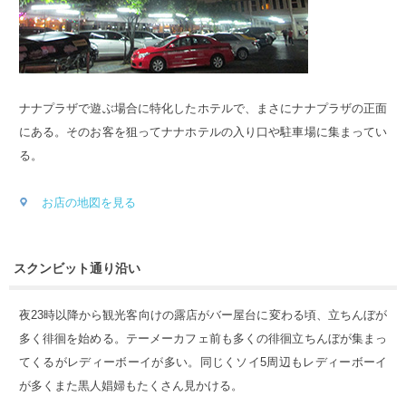
ナナプラザで遊ぶ場合に特化したホテルで、まさにナナプラザの正面
にある。そのお客を狙ってナナホテルの入り口や駐車場に集まってい
る。
お店の地図を見る
スクンビット通り沿い
夜23時以降から観光客向けの露店がバー屋台に変わる頃、立ちんぼが
多く徘徊を始める。テーメーカフェ前も多くの徘徊立ちんぼが集まっ
てくるがレディーボーイが多い。同じくソイ5周辺もレディーボーイ
が多くまた黒人娼婦もたくさん見かける。