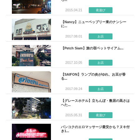
2015.04.21
夜遊び
【Nancy】ニューペッブリー東のナンシー
に...
2017.08.01
お店
【Petch Siam】旅の宿ペットサイアム...
2017.10.05
お店
【SAIFON】ランプの炎がゆれ、お豆が香
る...
2017.09.24
お店
【グレースホテル】立ちんぼ・敷居の高さは
へた...
2015.05.31
夜遊び
バンコクのエロマッサージ最安かも？ヌキ付
き1...