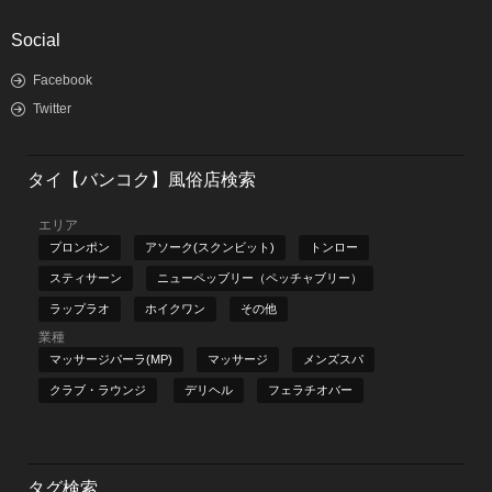
Social
Facebook
Twitter
タイ【バンコク】風俗店検索
エリア
プロンポン
アソーク(スクンビット)
トンロー
スティサーン
ニューペッブリー（ペッチャブリー）
ラップラオ
ホイクワン
その他
業種
マッサージパーラ(MP)
マッサージ
メンズスパ
クラブ・ラウンジ
デリヘル
フェラチオバー
タグ検索