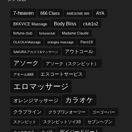
7-heaven
666 Class
AYA
AWESOME 999
Body Bliss
club1o2
BKKVICE Massage
fortune-club
fortuneclub
Madame Claude
OLA OLA Massage
oranges-massage
Paco19
アウトコール
SAKURA アカスリ&マッサージ
アソーク
アソーク（スクンビット）
エスコートサービス
アモール888
エロマッサージ
カラオケ
オレンジマッサージ
クラブライン
クラブワンオーツー
ゴーゴーバー
スクンビットソイ33
セブンヘブン
スクンビット
デイジードリーム