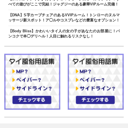
べての遊びがここで完結！ジャグジーのある豪華VIPルーム完備！
【DNA】S字カーブチェアのあるVVIPルーム！トンローのヌルマ
ッサージ新スポット！ア◯ルやコスプレなどの豊富なオプション！
【Body Bliss】かわいいタイ人の女の子があなたのお部屋に！バ
ンコクで本◯デリヘル！人目に触れるリスクなし！