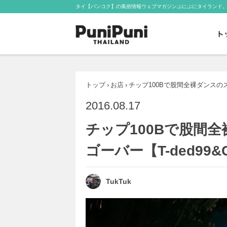
タイ【バンコク】の風俗情報ウェブマガジンぷにぷにタイランド
トップ
›
お店
›
チップ100Bで股間全裸ダンスのステ
2016.08.17
チップ100Bで股間
ゴーバー【T-ded99&C
TukTuk