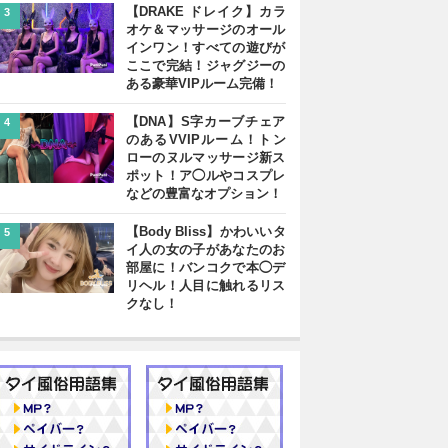
【DRAKE ドレイク】カラ
3
オケ＆マッサージのオール
インワン！すべての遊びが
ここで完結！ジャグジーの
ある豪華VIPルーム完備！
【DNA】S字カーブチェア
4
のあるVVIPルーム！トン
ローのヌルマッサージ新ス
ポット！ア◯ルやコスプレ
などの豊富なオプション！
【Body Bliss】かわいいタ
5
イ人の女の子があなたのお
部屋に！バンコクで本◯デ
リヘル！人目に触れるリス
クなし！