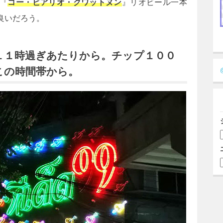
『
コー・ビアリオ・クワットヌン
』リオビール一本
良いだろう。
１１時過ぎあたりから。チップ１００
この時間帯から。