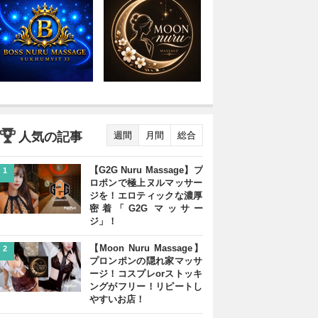
人気の記事
週間
月間
総合
【G2G Nuru Massage】プ
1
ロポンで極上ヌルマッサー
ジを！エロティックな濃厚
密着「G2G マッサー
ジ」！
【Moon Nuru Massage】
2
プロンポンの隠れ家マッサ
ージ！コスプレorストッキ
ングがフリー！リピートし
やすいお店！