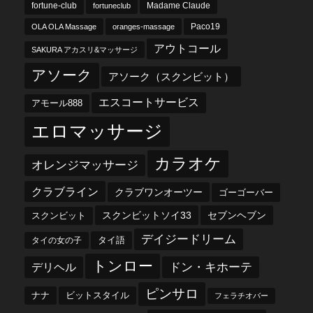
fortune-club
fortuneclub
Madame Claude
OLA OLA Massage
oranges-massage
Paco19
アウトコール
SAKURA アカスリ&マッサージ
アソーク
アソーク（スクンビット）
エスコートサービス
アモール888
エロマッサージ
カラオケ
オレンジマッサージ
クラブライン
クラブワンオーツー
ゴーゴーバー
スクンビットソイ33
セブンヘブン
スクンビット
デイジードリーム
タイ語
タイの女の子
トンロー
デリヘル
ドン・キホーテ
ピンサロ
ナナ
ビットスタイル
フェラチオバー