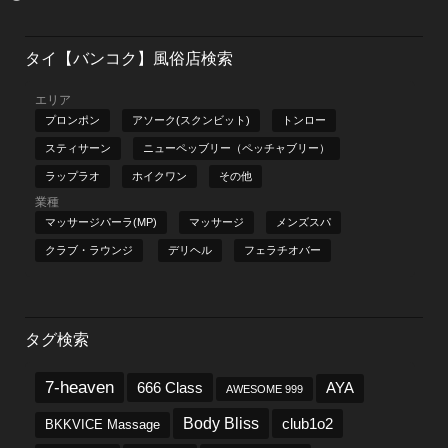
タイ【バンコク】風俗店検索
エリア
プロンポン
アソーク(スクンビット)
トンロー
スティサーン
ニューペッブリー（ペッチャブリー）
ラップラオ
ホイクワン
その他
業種
マッサージパーラ(MP)
マッサージ
メンズスパ
クラブ・ラウンジ
デリヘル
フェラチオバー
タグ検索
7-heaven
666 Class
AYA
AWESOME 999
Body Bliss
club1o2
BKKVICE Massage