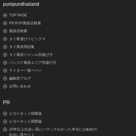
punipunithailand
TOP PAGE
PICKUP風俗店検索
風俗店検索
タイ夜遊びトピックス
タイ風俗用語集
タイ風俗ジャンル別遊び方
バンコク風俗エリア別遊び方
ライター一覧ページ
編集部ブログ
お問い合わせ
PR
ビガーネット関東版
ビガーネット関西版
20年以上出会い系にハマってわかった本当にお勧めの
出会い系サイト