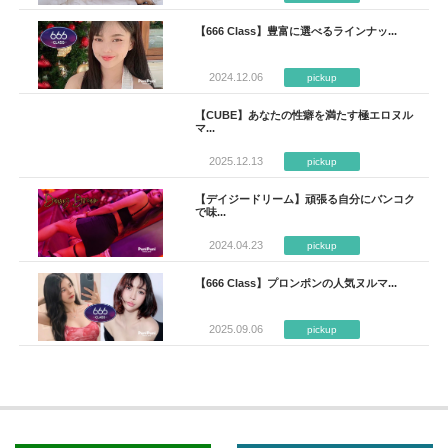
【666 Class】豊富に選べるラインナッ...
2024.12.06
pickup
【CUBE】あなたの性癖を満たす極エロヌル
マ...
2025.12.13
pickup
【デイジードリーム】頑張る自分にバンコク
で味...
2024.04.23
pickup
【666 Class】プロンポンの人気ヌルマ...
2025.09.06
pickup