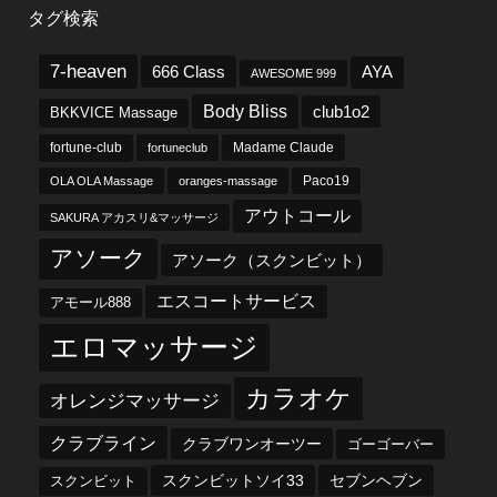
タグ検索
7-heaven
666 Class
AYA
AWESOME 999
Body Bliss
club1o2
BKKVICE Massage
fortune-club
fortuneclub
Madame Claude
OLA OLA Massage
oranges-massage
Paco19
アウトコール
SAKURA アカスリ&マッサージ
アソーク
アソーク（スクンビット）
エスコートサービス
アモール888
エロマッサージ
カラオケ
オレンジマッサージ
クラブライン
クラブワンオーツー
ゴーゴーバー
スクンビットソイ33
セブンヘブン
スクンビット