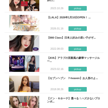
みの...
2023.10.26
pickup
【LALA】2026年1月10日OPEN！ ...
2026.01.16
pickup
【666 Class】日本人好みの若い子がぞ...
2022.08.03
pickup
【AYA】アラブの宮殿風の豪華マッサージル
ー...
2023.02.16
pickup
【セブンヘブン 7-heaven】お人形のよ...
2018.08.26
pickup
【ドン・キホーテ】選べる！ハズさないプロ
ンポ...