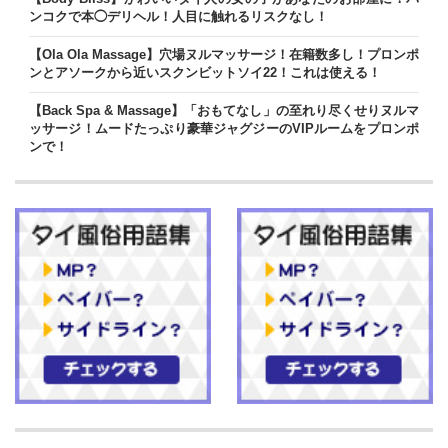
ンコクで本◯デリヘル！人目に触れるリスクなし！
【Ola Ola Massage】穴場ヌルマッサージ！在籍数多し！プロンポ
ンとアソークから近いスクンビットソイ22！これは使える！
【Back Spa & Massage】「おもてなし」の至れり尽くせりヌルマ
ッサージ！ムードたっぷり豪華ジャグジーのVIPルームをプロンポ
ンで！