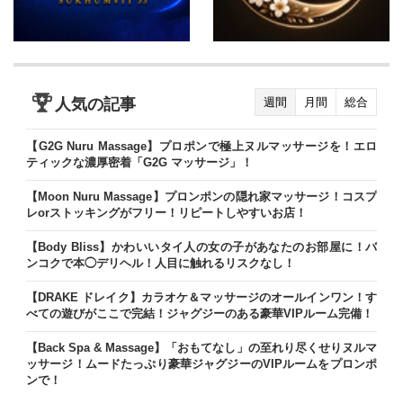
人気の記事
週間
月間
総合
【G2G Nuru Massage】プロポンで極上ヌルマッサージを！エロ
ティックな濃厚密着「G2G マッサージ」！
【Moon Nuru Massage】プロンポンの隠れ家マッサージ！コスプ
レorストッキングがフリー！リピートしやすいお店！
【Body Bliss】かわいいタイ人の女の子があなたのお部屋に！バ
ンコクで本◯デリヘル！人目に触れるリスクなし！
【DRAKE ドレイク】カラオケ＆マッサージのオールインワン！す
べての遊びがここで完結！ジャグジーのある豪華VIPルーム完備！
【Back Spa & Massage】「おもてなし」の至れり尽くせりヌルマ
ッサージ！ムードたっぷり豪華ジャグジーのVIPルームをプロンポ
ンで！