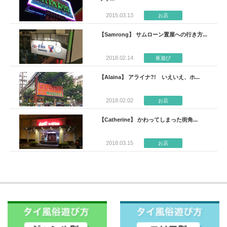
2015.03.13
お店
【Samrong】 サムローン置屋への行き方...
2018.02.14
夜遊び
【Alaina】 アライナ?! いえいえ、ホ...
2018.02.02
お店
【Catherine】 かわってしまった街角...
2018.03.15
お店