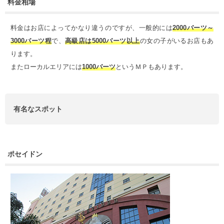
料金相場
料金はお店によってかなり違うのですが、一般的には
2000バーツ～
3000バーツ程
で、
高級店は5000バーツ以上
の女の子がいるお店もあ
ります。
またローカルエリアには
1000バーツ
というＭＰもあります。
有名なスポット
ポセイドン