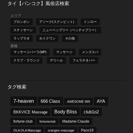
タイ【バンコク】風俗店検索
エリア
プロンポン
アソーク(スクンビット)
トンロー
スティサーン
ニューペッブリー（ペッチャブリー）
ラップラオ
ホイクワン
その他
業種
マッサージパーラ(MP)
マッサージ
メンズスパ
クラブ・ラウンジ
デリヘル
フェラチオバー
タグ検索
7-heaven
666 Class
AYA
AWESOME 999
Body Bliss
club1o2
BKKVICE Massage
fortune-club
fortuneclub
Madame Claude
OLA OLA Massage
oranges-massage
Paco19