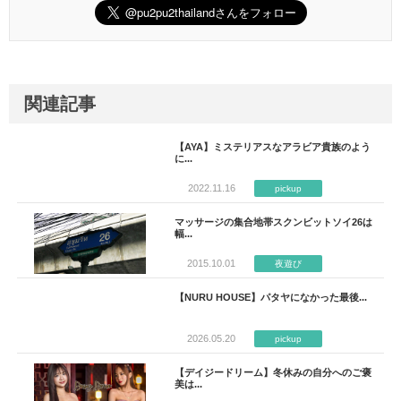
関連記事
【AYA】ミステリアスなアラビア貴族のよう
に...
2022.11.16
pickup
マッサージの集合地帯スクンビットソイ26は
幅...
2015.10.01
夜遊び
【NURU HOUSE】パタヤになかった最後...
2026.05.20
pickup
【デイジードリーム】冬休みの自分へのご褒
美は...