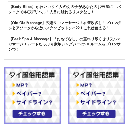
【Body Bliss】かわいいタイ人の女の子があなたのお部屋に！バ
ンコクで本◯デリヘル！人目に触れるリスクなし！
【Ola Ola Massage】穴場ヌルマッサージ！在籍数多し！プロンポ
ンとアソークから近いスクンビットソイ22！これは使える！
【Back Spa & Massage】「おもてなし」の至れり尽くせりヌルマ
ッサージ！ムードたっぷり豪華ジャグジーのVIPルームをプロンポ
ンで！