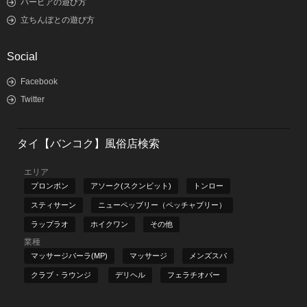
バービアの遊び方
立ちんぼとの遊び方
Social
Facebook
Twitter
タイ【バンコク】風俗店検索
エリア
プロンポン
アソーク(スクンビット)
トンロー
スティサーン
ニューペッブリー（ペッチャブリー）
ラップラオ
ホイクワン
その他
業種
マッサージパーラ(MP)
マッサージ
メンズスパ
クラブ・ラウンジ
デリヘル
フェラチオバー