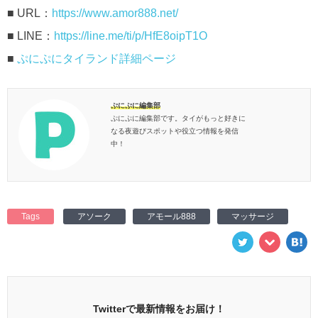
■ URL：
https://www.amor888.net/
■ LINE：
https://line.me/ti/p/HfE8oipT1O
■
ぷにぷにタイランド詳細ページ
ぷにぷに編集部
ぷにぷに編集部です。タイがもっと好きに
なる夜遊びスポットや役立つ情報を発信
中！
Tags
アソーク
アモール888
マッサージ
Twitterで最新情報をお届け！