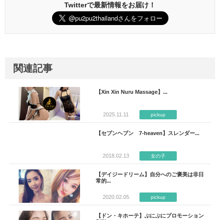
Twitterで最新情報をお届け！
関連記事
【Xin Xin Nuru Massage】...
2025.11.11
pickup
【セブンヘブン 7-heaven】スレンダー...
2018.02.13
女の子
【デイジードリーム】自分へのご褒美は非日
常的...
2020.02.05
pickup
【ドン・キホーテ】ぷにぷにプロモーション