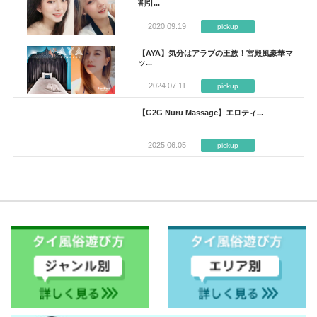
割引...
2020.09.19
pickup
【AYA】気分はアラブの王族！宮殿風豪華マ
ッ...
2024.07.11
pickup
【G2G Nuru Massage】エロティ...
2025.06.05
pickup