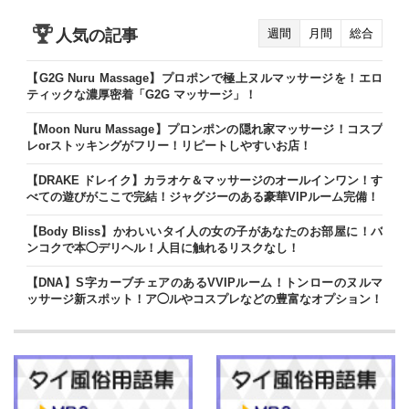
人気の記事
週間
月間
総合
【G2G Nuru Massage】プロポンで極上ヌルマッサージを！エロ
ティックな濃厚密着「G2G マッサージ」！
【Moon Nuru Massage】プロンポンの隠れ家マッサージ！コスプ
レorストッキングがフリー！リピートしやすいお店！
【DRAKE ドレイク】カラオケ＆マッサージのオールインワン！す
べての遊びがここで完結！ジャグジーのある豪華VIPルーム完備！
【Body Bliss】かわいいタイ人の女の子があなたのお部屋に！バ
ンコクで本◯デリヘル！人目に触れるリスクなし！
【DNA】S字カーブチェアのあるVVIPルーム！トンローのヌルマ
ッサージ新スポット！ア◯ルやコスプレなどの豊富なオプション！