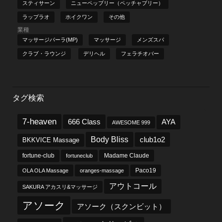
スティサーン
ニューペッブリー（ペッチャブリー）
ラップラオ
ホイクワン
その他
業種
マッサージパーラ(MP)
マッサージ
メンズスパ
クラブ・ラウンジ
デリヘル
フェラチオバー
タグ検索
7-heaven
666 Class
AYA
AWESOME 999
Body Bliss
club1o2
BKKVICE Massage
fortune-club
fortuneclub
Madame Claude
OLA OLA Massage
oranges-massage
Paco19
アウトコール
SAKURA アカスリ&マッサージ
アソーク
アソーク（スクンビット）