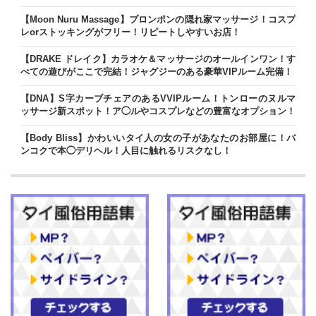
【Moon Nuru Massage】プロンポンの隠れ家マッサージ！コスプ
レorストッキングがフリー！リピートしやすいお店！
【DRAKE ドレイク】カラオケ＆マッサージのオールインワン！す
べての遊びがここで完結！ジャグジーのある豪華VIPルーム完備！
【DNA】S字カーブチェアのあるVVIPルーム！トンローのヌルマ
ッサージ新スポット！ア◯ルやコスプレなどの豊富なオプション！
【Body Bliss】かわいいタイ人の女の子があなたのお部屋に！バ
ンコクで本◯デリヘル！人目に触れるリスクなし！