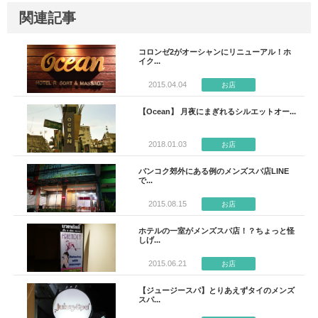
関連記事
コロンゼ2がオーシャンにリニューアル！ホ
イク...
2015.04.04
お店
【Ocean】 月夜にまぎれるシルエットオー...
2018.01.03
お店
バンコク郊外にある例のメンズスパ店LINE
で...
2015.08.15
お店
ホテルの一室がメンズスパ店！？ちょっと怪
しげ...
2015.06.21
お店
【ジュージースパ】とりあえずタイのメンズ
スパ...