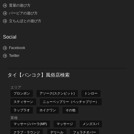
置屋の遊び方
バービアの遊び方
立ちんぼとの遊び方
Social
Facebook
Twitter
タイ【バンコク】風俗店検索
エリア
プロンポン
アソーク(スクンビット)
トンロー
スティサーン
ニューペッブリー（ペッチャブリー）
ラップラオ
ホイクワン
その他
業種
マッサージパーラ(MP)
マッサージ
メンズスパ
クラブ・ラウンジ
デリヘル
フェラチオバー