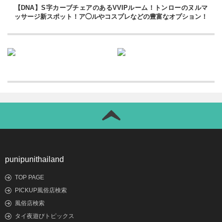
【DNA】S字カーブチェアのあるVVIPルーム！トンローのヌルマ
ッサージ新スポット！ア◯ルやコスプレなどの豊富なオプション！
punipunithailand
TOP PAGE
PICKUP風俗店検索
風俗店検索
タイ夜遊びトピックス