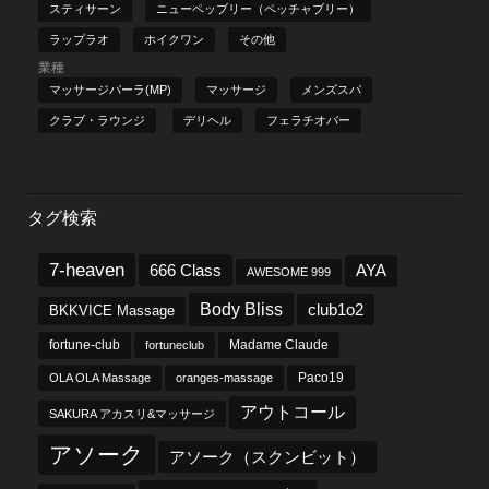
スティサーン
ニューペッブリー（ペッチャブリー）
ラップラオ
ホイクワン
その他
業種
マッサージパーラ(MP)
マッサージ
メンズスパ
クラブ・ラウンジ
デリヘル
フェラチオバー
タグ検索
7-heaven
666 Class
AYA
AWESOME 999
Body Bliss
club1o2
BKKVICE Massage
fortune-club
fortuneclub
Madame Claude
OLA OLA Massage
oranges-massage
Paco19
アウトコール
SAKURA アカスリ&マッサージ
アソーク
アソーク（スクンビット）