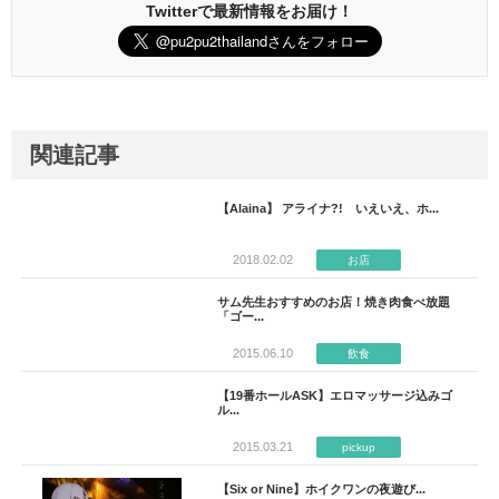
Twitterで最新情報をお届け！
関連記事
【Alaina】 アライナ?! いえいえ、ホ...
2018.02.02
お店
サム先生おすすめのお店！焼き肉食べ放題
「ゴー...
2015.06.10
飲食
【19番ホールASK】エロマッサージ込みゴ
ル...
2015.03.21
pickup
【Six or Nine】ホイクワンの夜遊び...