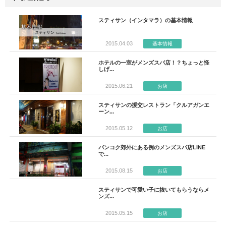
スティサン（インタマラ）の基本情報
2015.04.03
基本情報
ホテルの一室がメンズスパ店！？ちょっと怪
しげ...
2015.06.21
お店
スティサンの援交レストラン「クルアガンエ
ーン...
2015.05.12
お店
バンコク郊外にある例のメンズスパ店LINE
で...
2015.08.15
お店
スティサンで可愛い子に抜いてもらうならメ
ンズ...
2015.05.15
お店