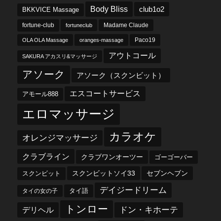
Body Bliss
club1o2
BKKVICE Massage
fortune-club
fortuneclub
Madame Claude
OLA OLA Massage
oranges-massage
Paco19
アウトコール
SAKURA アカスリ&マッサージ
アソーク
アソーク（スクンビット）
エスコートサービス
アモール888
エロマッサージ
カラオケ
オレンジマッサージ
クラブライン
クラブワンオーツー
ゴーゴーバー
スクンビットソイ33
セブンヘブン
スクンビット
デイジードリーム
タイ語
タイの女の子
トンロー
デリヘル
ドン・キホーテ