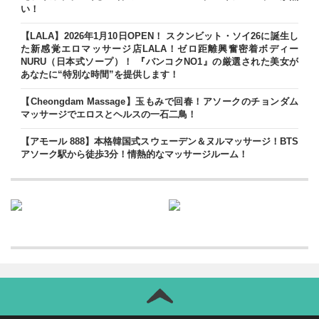
い！
【LALA】2026年1月10日OPEN！ スクンビット・ソイ26に誕生し
た新感覚エロマッサージ店LALA！ゼロ距離興奮密着ボディー
NURU（日本式ソープ）！ 『バンコクNO1』の厳選された美女が
あなたに“特別な時間”を提供します！
【Cheongdam Massage】玉もみで回春！アソークのチョンダム
マッサージでエロスとヘルスの一石二鳥！
【アモール 888】本格韓国式スウェーデン＆ヌルマッサージ！BTS
アソーク駅から徒歩3分！情熱的なマッサージルーム！