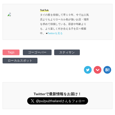
TukTuk
タイの夜を徘徊して早１０年。今では人気
店よりもよりローカル色が強いお店・場所
を求めて徘徊している。容姿や年齢より
も、より楽しく付き合える子を日々模索
中。 ■
Twitterを見る
Tags
ゴーゴーバー
スティサン
ローカルスポット
Twitterで最新情報をお届け！