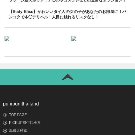
ッサージ新スポット！ア◯ルやコスプレなどの豊富なオプション！
【Body Bliss】かわいいタイ人の女の子があなたのお部屋に！バ
ンコクで本◯デリヘル！人目に触れるリスクなし！
punipunithailand
TOP PAGE
PICKUP風俗店検索
風俗店検索