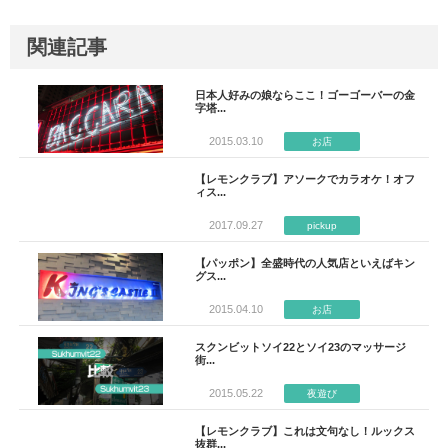
関連記事
日本人好みの娘ならここ！ゴーゴーバーの金
字塔...
2015.03.10
お店
【レモンクラブ】アソークでカラオケ！オフ
ィス...
2017.09.27
pickup
【パッポン】全盛時代の人気店といえばキン
グス...
2015.04.10
お店
スクンビットソイ22とソイ23のマッサージ
街...
2015.05.22
夜遊び
【レモンクラブ】これは文句なし！ルックス
抜群...