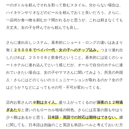
ーのボトルを頼んでそれを割って飲むスタイル。分からない場合は、
ハイネケンやリオなどのビールを頼んでおくと良いだろう。さらに、
一品何か食べ物を頼むか？聞かれるかと思うが、これは頼まなくても
大丈夫。女の子を呼んでから頼んでも良し。
さらに連れ出しシステム。基本的にショート・ロングの違いはあまり
無く
２５００Ｂでペイバー代・女の子へのチップ込み。
つまり連れ出
したければ、２５００Ｂと飲食代ということ。基本的には近くのショ
ートホテルに連れ込んでという感じだが、オールで自分のホテルに連
れていきたい場合は、女の子やママさんに聞いてみよう。所見の外国
人・さらにはどのくらいのコミュニケーションが取れるのか？女の子
はどうか？などによってもその可・不可が変わってくる。
店内お客さんの
９割はタイ人。
盛り上がってくるのが
深夜の１２時過
ぎあたり
と遅いのもローカル地域の特色。さらには言葉の面もやはり
少々難はあるかと思う。
日本語・英語での対応は期待はできない。
嬢
に関しても、日本語は勿論のこと英語も単語レベルと考えておいた方