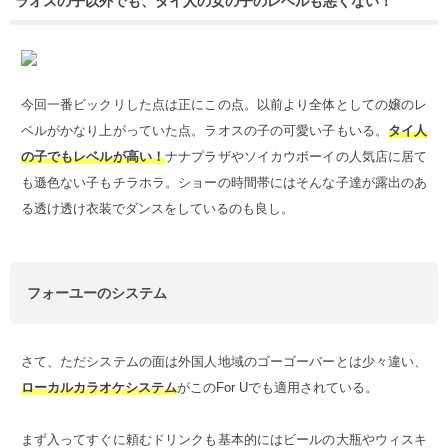
ラオスの子以外でも、タイ人の女の子のレベルも悪くない！
今回一番ビックリした点は正にこの点。以前より全体としての嬢のレ
ベルがかなり上がっていた点。ラオスの子の可愛い子もいる。
タイ人
の子でもレベルが高い！
ナナプラザやソイカウボーイの人気店に居て
も遜色ない子もチラホラ。ショーの時間帯にはそんな子達が露出のあ
る透け透け衣装でダンスをしているのも良し。
フォーユーのシステム
さて、ただシステムの面は外国人地域のゴーゴーバーとは少々違い、
ローカルカラオケシステム
がこのFor Uでも適用されている。
まず入ってすぐに頼むドリンクも基本的にはビールの大瓶やウィスキ