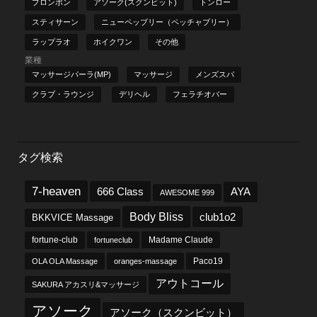
プロンポン
アソーク(スクンビット)
トンロー
スティサーン
ニューペッブリー（ペッチャブリー）
ラップラオ
ホイクワン
その他
業種
マッサージパーラ(MP)
マッサージ
メンズスパ
クラブ・ラウンジ
デリヘル
フェラチオバー
タグ検索
7-heaven
666 Class
AYA
AWESOME 999
Body Bliss
club1o2
BKKVICE Massage
fortune-club
fortuneclub
Madame Claude
OLA OLA Massage
oranges-massage
Paco19
アウトコール
SAKURA アカスリ&マッサージ
アソーク
アソーク（スクンビット）