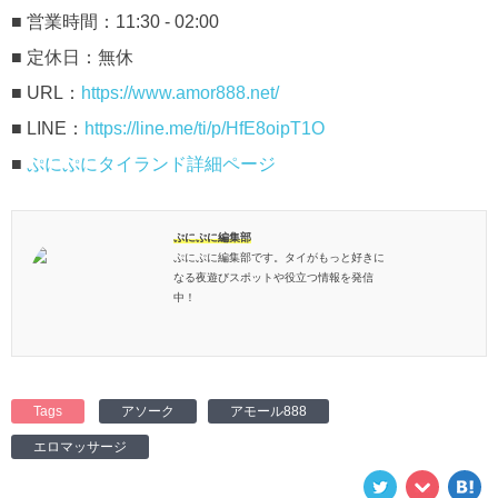
■ 営業時間：11:30 - 02:00
■ 定休日：無休
■ URL：
https://www.amor888.net/
■ LINE：
https://line.me/ti/p/HfE8oipT1O
■
ぷにぷにタイランド詳細ページ
ぷにぷに編集部
ぷにぷに編集部です。タイがもっと好きに
なる夜遊びスポットや役立つ情報を発信
中！
Tags
アソーク
アモール888
エロマッサージ