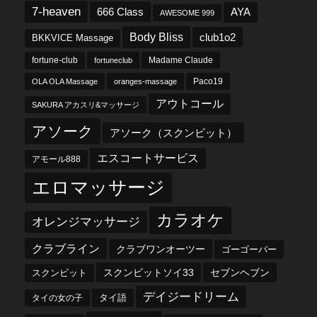
7-heaven
666 Class
AYA
AWESOME 999
Body Bliss
club1o2
BKKVICE Massage
fortune-club
fortuneclub
Madame Claude
OLA OLA Massage
oranges-massage
Paco19
アウトコール
SAKURA アカスリ&マッサージ
アソーク
アソーク（スクンビット）
エスコートサービス
アモール888
エロマッサージ
カラオケ
オレンジマッサージ
クラブライン
クラブワンオーツー
ゴーゴーバー
スクンビットソイ33
セブンヘブン
スクンビット
デイジードリーム
タイ語
タイの女の子