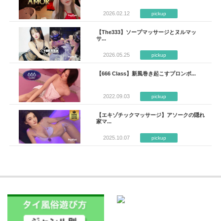
2026.02.12
pickup
【The333】ソープマッサージとヌルマッ
サ...
2026.05.25
pickup
【666 Class】新風巻き起こすプロンポ...
2022.09.03
pickup
【エキゾチックマッサージ】アソークの隠れ
家マ...
2025.10.07
pickup