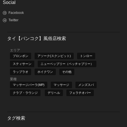
Social
Facebook
Twitter
タイ【バンコク】風俗店検索
エリア
プロンポン
アソーク(スクンビット)
トンロー
スティサーン
ニューペッブリー（ペッチャブリー）
ラップラオ
ホイクワン
その他
業種
マッサージパーラ(MP)
マッサージ
メンズスパ
クラブ・ラウンジ
デリヘル
フェラチオバー
タグ検索