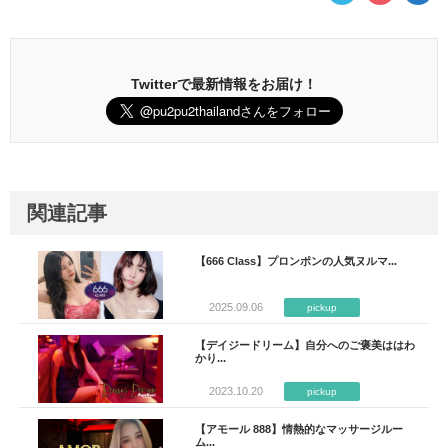
Twitterで最新情報をお届け！
関連記事
【666 Class】プロンポンの人気ヌルマ...
2025.09.06
pickup
【デイジードリーム】自分へのご褒美ははわ
かり...
2023.10.20
pickup
【アモール 888】情熱的なマッサージルー
ム...