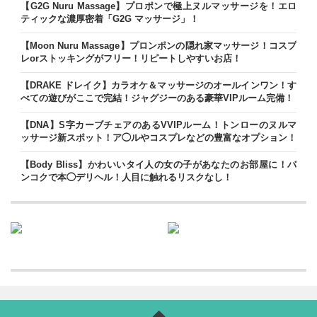
【G2G Nuru Massage】プロポンで極上ヌルマッサージを！エロ
ティックな濃厚密着「G2G マッサージ」！
【Moon Nuru Massage】プロンポンの隠れ家マッサージ！コスプ
レorストッキングがフリー！リピートしやすいお店！
【DRAKE ドレイク】カラオケ＆マッサージのオールインワン！す
べての遊びがここで完結！ジャグジーのある豪華VIPルーム完備！
【DNA】S字カーブチェアのあるVVIPルーム！トンローのヌルマ
ッサージ新スポット！ア◯ルやコスプレなどの豊富なオプション！
【Body Bliss】かわいいタイ人の女の子があなたのお部屋に！バ
ンコクで本◯デリヘル！人目に触れるリスクなし！