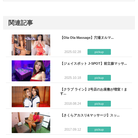
関連記事
【Ola Ola Massage】穴場ヌルマ...
2025.02.28
pickup
【ジェイスポット J-SPOT】前立腺マッサ...
2025.10.18
pickup
【クラブ ライン】2号店のお座敷が増室！ま
す...
2018.08.24
pickup
【さくらアカスリ&マッサージ】スッ...
2017.09.12
pickup