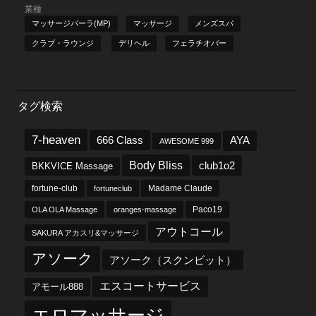
業種
マッサージパーラ(MP)
マッサージ
メンズスパ
クラブ・ラウンジ
デリヘル
フェラチオバー
タグ検索
7-heaven
666 Class
AYA
AWESOME 999
Body Bliss
club1o2
BKKVICE Massage
fortune-club
fortuneclub
Madame Claude
OLA OLA Massage
oranges-massage
Paco19
アウトコール
SAKURA アカスリ&マッサージ
アソーク
アソーク（スクンビット）
エスコートサービス
アモール888
エロマッサージ