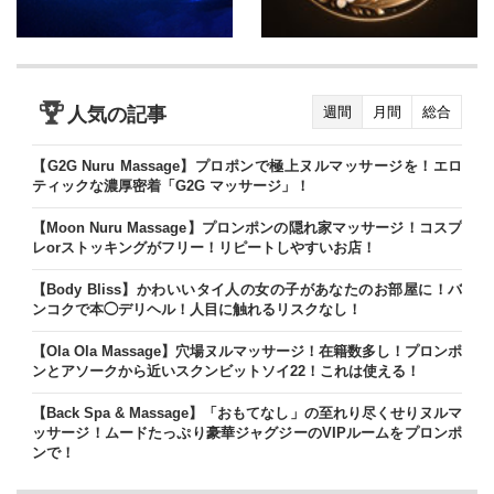
人気の記事
週間
月間
総合
【G2G Nuru Massage】プロポンで極上ヌルマッサージを！エロ
ティックな濃厚密着「G2G マッサージ」！
【Moon Nuru Massage】プロンポンの隠れ家マッサージ！コスプ
レorストッキングがフリー！リピートしやすいお店！
【Body Bliss】かわいいタイ人の女の子があなたのお部屋に！バ
ンコクで本◯デリヘル！人目に触れるリスクなし！
【Ola Ola Massage】穴場ヌルマッサージ！在籍数多し！プロンポ
ンとアソークから近いスクンビットソイ22！これは使える！
【Back Spa & Massage】「おもてなし」の至れり尽くせりヌルマ
ッサージ！ムードたっぷり豪華ジャグジーのVIPルームをプロンポ
ンで！