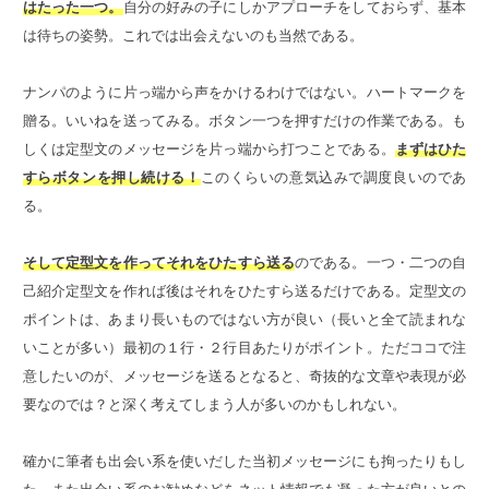
はたった一つ。
自分の好みの子にしかアプローチをしておらず、基本
は待ちの姿勢。これでは出会えないのも当然である。
ナンパのように片っ端から声をかけるわけではない。ハートマークを
贈る。いいねを送ってみる。ボタン一つを押すだけの作業である。も
しくは定型文のメッセージを片っ端から打つことである。
まずはひた
すらボタンを押し続ける！
このくらいの意気込みで調度良いのであ
る。
そして定型文を作ってそれをひたすら送る
のである。一つ・二つの自
己紹介定型文を作れば後はそれをひたすら送るだけである。定型文の
ポイントは、あまり長いものではない方が良い（長いと全て読まれな
いことが多い）最初の１行・２行目あたりがポイント。ただココで注
意したいのが、メッセージを送るとなると、奇抜的な文章や表現が必
要なのでは？と深く考えてしまう人が多いのかもしれない。
確かに筆者も出会い系を使いだした当初メッセージにも拘ったりもし