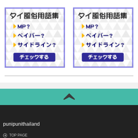
punipunithailand
TOP PAGE