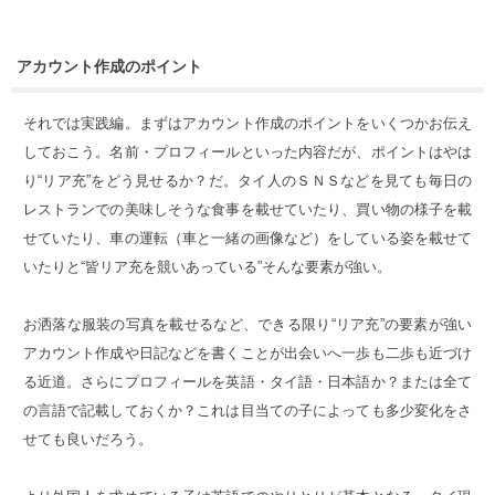
アカウント作成のポイント
それでは実践編。まずはアカウント作成のポイントをいくつかお伝え
しておこう。名前・プロフィールといった内容だが、ポイントはやは
り“リア充”をどう見せるか？だ。タイ人のＳＮＳなどを見ても毎日の
レストランでの美味しそうな食事を載せていたり、買い物の様子を載
せていたり、車の運転（車と一緒の画像など）をしている姿を載せて
いたりと“皆リア充を競いあっている”そんな要素が強い。
お洒落な服装の写真を載せるなど、できる限り“リア充”の要素が強い
アカウント作成や日記などを書くことが出会いへ一歩も二歩も近づけ
る近道。さらにプロフィールを英語・タイ語・日本語か？または全て
の言語で記載しておくか？これは目当ての子によっても多少変化をさ
せても良いだろう。