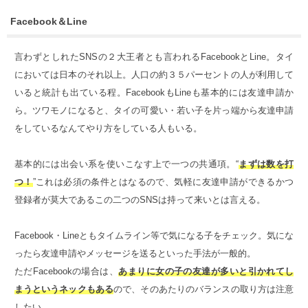
Facebook＆Line
言わずとしれたSNSの２大王者とも言われるFacebookとLine。タイ
においては日本のそれ以上。人口の約３５パーセントの人が利用して
いると統計も出ている程。FacebookもLineも基本的には友達申請か
ら。ツワモノになると、タイの可愛い・若い子を片っ端から友達申請
をしているなんてやり方をしている人もいる。
基本的には出会い系を使いこなす上で一つの共通項。“
まずは数を打
つ！
”これは必須の条件とはなるので、気軽に友達申請ができるかつ
登録者が莫大であるこの二つのSNSは持って来いとは言える。
Facebook・Lineともタイムライン等で気になる子をチェック。気にな
ったら友達申請やメッセージを送るといった手法が一般的。
ただFacebookの場合は、
あまりに女の子の友達が多いと引かれてし
まうというネックもある
ので、そのあたりのバランスの取り方は注意
したい。