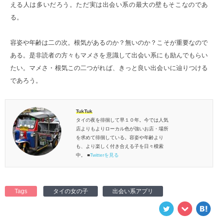
える人は多いだろう。ただ実は出会い系の最大の壁もそこなのであ
る。
容姿や年齢は二の次。根気があるのか？無いのか？こそが重要なので
ある。是非読者の方々もマメさを意識して出会い系にも励んでもらい
たい。マメさ・根気この二つがれば、きっと良い出会いに辿りつける
であろう。
TukTuk
タイの夜を徘徊して早１０年。今では人気
店よりもよりローカル色が強いお店・場所
を求めて徘徊している。容姿や年齢より
も、より楽しく付き合える子を日々模索
中。 ■
Twitterを見る
Tags
タイの女の子
出会い系アプリ