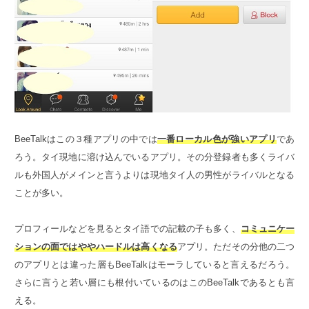
BeeTalkはこの３種アプリの中では
一番ローカル色が強いアプリ
であ
ろう。タイ現地に溶け込んでいるアプリ。その分登録者も多くライバ
ルも外国人がメインと言うよりは現地タイ人の男性がライバルとなる
ことが多い。
プロフィールなどを見るとタイ語での記載の子も多く、
コミュニケー
ションの面ではややハードルは高くなる
アプリ。ただその分他の二つ
のアプリとは違った層もBeeTalkはモーラしていると言えるだろう。
さらに言うと若い層にも根付いているのはこのBeeTalkであるとも言
える。