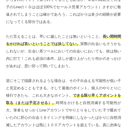
子のLineのＩＤはほぼ100%でセールス営業アカウント）さすがに敬
遠されてしまうことは確かであろう。こればかりは多少の経験が必要
になってくる部分ではある。
ただ言えることは、早いに越したことは無いということ。
長い間時間
をかければ良いということでは決してない。
実際の出会いもそうかも
しれないが、出会い系ツールにおいての出会いにおいても、鉄は熱い
内に打て！これも必須の条件。話しが盛り上がったり何かのきっかけ
があれば、思い切って聞いてしまおう。
逆にそこで躊躇されるような場合は、その子出会える可能性が低い子
と見定めることもできる。そして最後のポイント。個人のやりとりに
移行できたら、これも大きなポイント。
できる限り早くアポイントを
取る（または予定させる）。
時間をかけると自然消滅する可能性が
大。筆者もせっかくLineアカウントでやりとりをしていた子で暖めて
いたのに肝心の出会うタイミングを明確にしなかったばかりに自然消
滅したアカウントは既に１００アカウントを超えている。真に勿体な