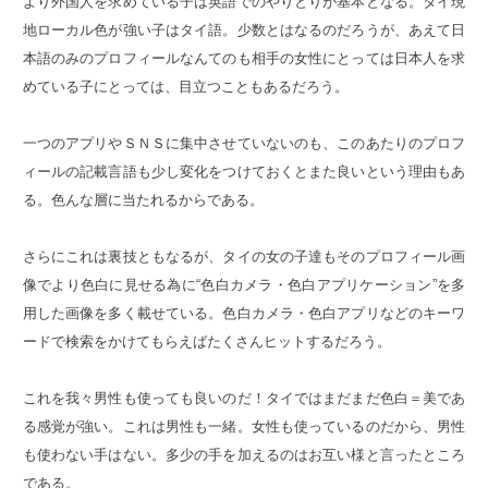
より外国人を求めている子は英語でのやりとりが基本となる。タイ現
地ローカル色が強い子はタイ語。少数とはなるのだろうが、あえて日
本語のみのプロフィールなんてのも相手の女性にとっては日本人を求
めている子にとっては、目立つこともあるだろう。
一つのアプリやＳＮＳに集中させていないのも、このあたりのプロフ
ィールの記載言語も少し変化をつけておくとまた良いという理由もあ
る。色んな層に当たれるからである。
さらにこれは裏技ともなるが、タイの女の子達もそのプロフィール画
像でより色白に見せる為に“色白カメラ・色白アプリケーション”を多
用した画像を多く載せている。色白カメラ・色白アプリなどのキーワ
ードで検索をかけてもらえばたくさんヒットするだろう。
これを我々男性も使っても良いのだ！タイではまだまだ色白＝美であ
る感覚が強い。これは男性も一緒。女性も使っているのだから、男性
も使わない手はない。多少の手を加えるのはお互い様と言ったところ
である。