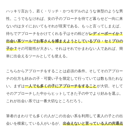
ハッキリ言おう。若く・リッチ・かつモデルのような体型のような男
性。こうでもなければ、女の子のプローチを待てど暮らせど一向に来
ないのはタイにおいてもそれが現実である。もっと言ってしまえば、
待ちでアプローチをかけてくれる子はその殆どが
レディーボーイか？
出会い系ツールでお客さんを捕まえようとしているプロ・セミプロの
子か？
その可能性が大きい。それはそれでかまわない人であれば、簡
単に出会えるツールとしても使える。
こちらからアプローチをすることは必須の条件。そしてそのアプロー
チの仕方も好みの子・可愛い子を限定して行っていては数も当たれな
い。まずは
一人でも多くの子にアプローチをすること
が大切。そして
そのアプローチした中からヒットしてきた子の中でより好みを選ぶ。
これが出会い系では一番大切なところだろう。
筆者のまわりでも多くの人がこの出会い系を利用して素人の子との出
会いを模索している人がいるが、
出会えないと言っている人の共通点