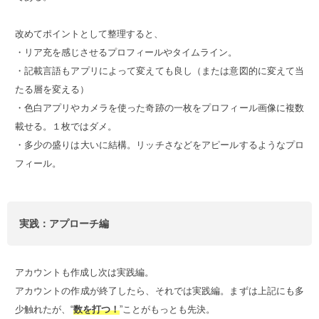
改めてポイントとして整理すると、
・リア充を感じさせるプロフィールやタイムライン。
・記載言語もアプリによって変えても良し（または意図的に変えて当
たる層を変える）
・色白アプリやカメラを使った奇跡の一枚をプロフィール画像に複数
載せる。１枚ではダメ。
・多少の盛りは大いに結構。リッチさなどをアピールするようなプロ
フィール。
実践：アプローチ編
アカウントも作成し次は実践編。
アカウントの作成が終了したら、それでは実践編。まずは上記にも多
少触れたが、“
数を打つ！
”ことがもっとも先決。