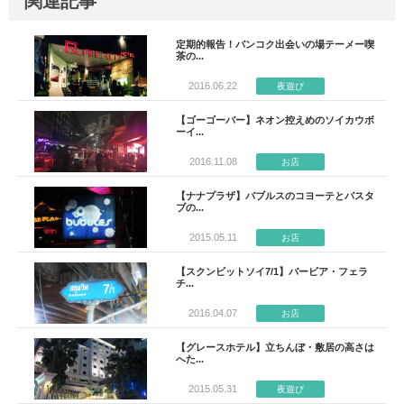
関連記事
定期的報告！バンコク出会いの場テーメー喫
茶の...
2016.06.22
夜遊び
【ゴーゴーバー】ネオン控えめのソイカウボ
ーイ...
2016.11.08
お店
【ナナプラザ】バブルスのコヨーテとバスタ
ブの...
2015.05.11
お店
【スクンビットソイ7/1】バービア・フェラ
チ...
2016.04.07
お店
【グレースホテル】立ちんぼ・敷居の高さは
へた...
2015.05.31
夜遊び