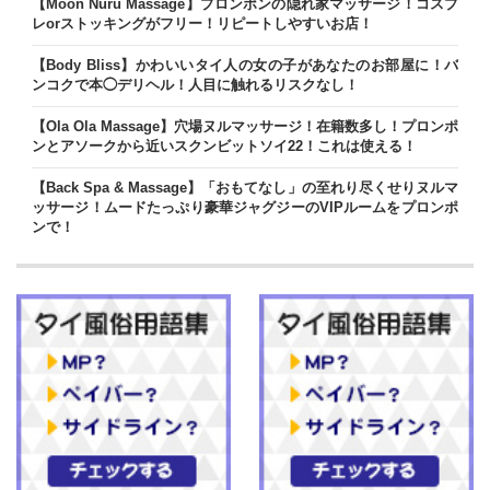
【Moon Nuru Massage】プロンポンの隠れ家マッサージ！コスプ
レorストッキングがフリー！リピートしやすいお店！
【Body Bliss】かわいいタイ人の女の子があなたのお部屋に！バ
ンコクで本◯デリヘル！人目に触れるリスクなし！
【Ola Ola Massage】穴場ヌルマッサージ！在籍数多し！プロンポ
ンとアソークから近いスクンビットソイ22！これは使える！
【Back Spa & Massage】「おもてなし」の至れり尽くせりヌルマ
ッサージ！ムードたっぷり豪華ジャグジーのVIPルームをプロンポ
ンで！