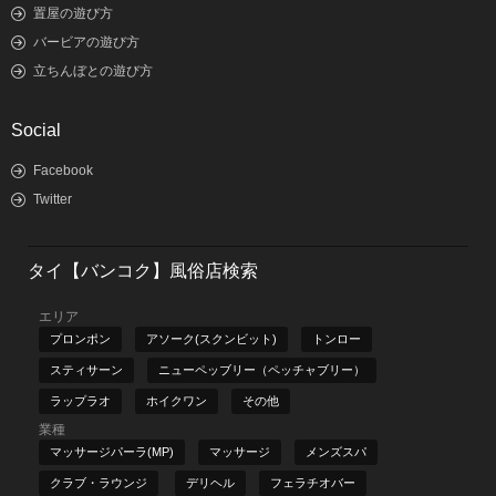
置屋の遊び方
バービアの遊び方
立ちんぼとの遊び方
Social
Facebook
Twitter
タイ【バンコク】風俗店検索
エリア
プロンポン
アソーク(スクンビット)
トンロー
スティサーン
ニューペッブリー（ペッチャブリー）
ラップラオ
ホイクワン
その他
業種
マッサージパーラ(MP)
マッサージ
メンズスパ
クラブ・ラウンジ
デリヘル
フェラチオバー